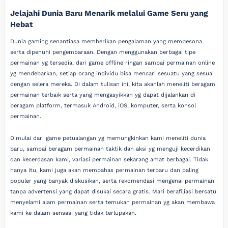
Jelajahi Dunia Baru Menarik melalui Game Seru yang
Hebat
Dunia gaming senantiasa memberikan pengalaman yang mempesona
serta dipenuhi pengembaraan. Dengan menggunakan berbagai tipe
permainan yg tersedia, dari game offline ringan sampai permainan online
yg mendebarkan, setiap orang individu bisa mencari sesuatu yang sesuai
dengan selera mereka. Di dalam tulisan ini, kita akanlah meneliti beragam
permainan terbaik serta yang mengasyikkan yg dapat dijalankan di
beragam platform, termasuk Android, iOS, komputer, serta konsol
permainan.
Dimulai dari game petualangan yg memungkinkan kami meneliti dunia
baru, sampai beragam permainan taktik dan aksi yg menguji kecerdikan
dan kecerdasan kami, variasi permainan sekarang amat berbagai. Tidak
hanya itu, kami juga akan membahas permainan terbaru dan paling
populer yang banyak diskusikan, serta rekomendasi mengenai permainan
tanpa advertensi yang dapat disukai secara gratis. Mari berafiliasi bersatu
menyelami alam permainan serta temukan permainan yg akan membawa
kami ke dalam sensasi yang tidak terlupakan.