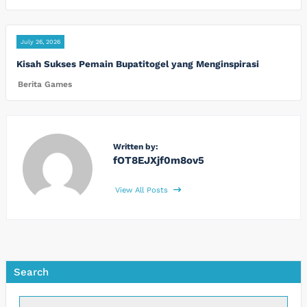
July 26, 2026
Kisah Sukses Pemain Bupatitogel yang Menginspirasi
Berita Games
Written by:
fOT8EJXjf0m8ov5
View All Posts
Search