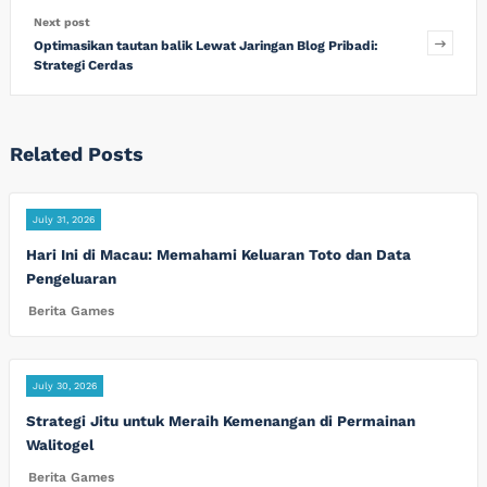
Next post
Optimasikan tautan balik Lewat Jaringan Blog Pribadi:
Strategi Cerdas
Related Posts
July 31, 2026
Hari Ini di Macau: Memahami Keluaran Toto dan Data
Pengeluaran
Berita Games
July 30, 2026
Strategi Jitu untuk Meraih Kemenangan di Permainan
Walitogel
Berita Games