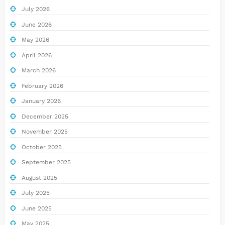
July 2026
June 2026
May 2026
April 2026
March 2026
February 2026
January 2026
December 2025
November 2025
October 2025
September 2025
August 2025
July 2025
June 2025
May 2025