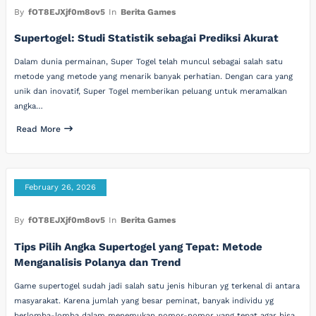
By
fOT8EJXjf0m8ov5
In
Berita Games
Supertogel: Studi Statistik sebagai Prediksi Akurat
Dalam dunia permainan, Super Togel telah muncul sebagai salah satu
metode yang metode yang menarik banyak perhatian. Dengan cara yang
unik dan inovatif, Super Togel memberikan peluang untuk meramalkan
angka…
Read More
February 26, 2026
By
fOT8EJXjf0m8ov5
In
Berita Games
Tips Pilih Angka Supertogel yang Tepat: Metode
Menganalisis Polanya dan Trend
Game supertogel sudah jadi salah satu jenis hiburan yg terkenal di antara
masyarakat. Karena jumlah yang besar peminat, banyak individu yg
berlomba-lomba dalam menemukan nomor-nomor yang tepat agar bisa