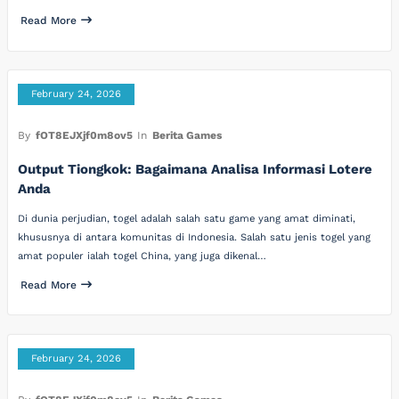
Read More
February 24, 2026
By
fOT8EJXjf0m8ov5
In
Berita Games
Output Tiongkok: Bagaimana Analisa Informasi Lotere
Anda
Di dunia perjudian, togel adalah salah satu game yang amat diminati,
khususnya di antara komunitas di Indonesia. Salah satu jenis togel yang
amat populer ialah togel China, yang juga dikenal…
Read More
February 24, 2026