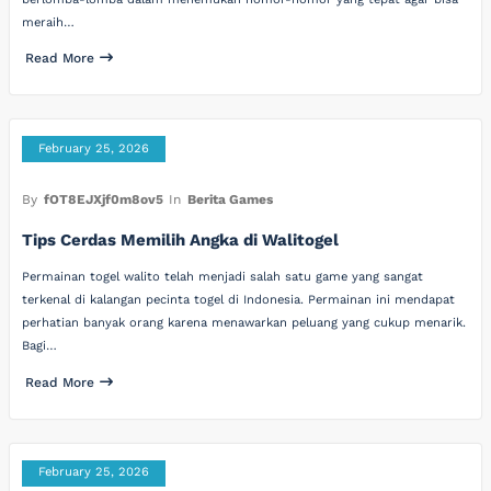
meraih…
Read More
February 25, 2026
By
fOT8EJXjf0m8ov5
In
Berita Games
Tips Cerdas Memilih Angka di Walitogel
Permainan togel walito telah menjadi salah satu game yang sangat
terkenal di kalangan pecinta togel di Indonesia. Permainan ini mendapat
perhatian banyak orang karena menawarkan peluang yang cukup menarik.
Bagi…
Read More
February 25, 2026