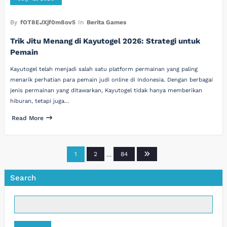
By
fOT8EJXjf0m8ov5
In
Berita Games
Trik Jitu Menang di Kayutogel 2026: Strategi untuk
Pemain
Kayutogel telah menjadi salah satu platform permainan yang paling
menarik perhatian para pemain judi online di Indonesia. Dengan berbagai
jenis permainan yang ditawarkan, Kayutogel tidak hanya memberikan
hiburan, tetapi juga…
Read More
Posts
1
2
…
84
pagination
Search