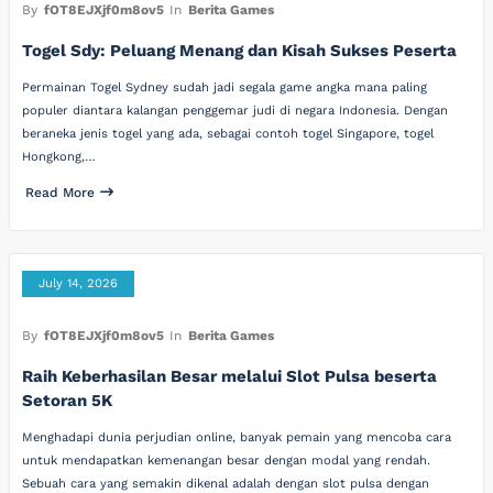
By
fOT8EJXjf0m8ov5
In
Berita Games
Togel Sdy: Peluang Menang dan Kisah Sukses Peserta
Permainan Togel Sydney sudah jadi segala game angka mana paling
populer diantara kalangan penggemar judi di negara Indonesia. Dengan
beraneka jenis togel yang ada, sebagai contoh togel Singapore, togel
Hongkong,…
Read More
July 14, 2026
By
fOT8EJXjf0m8ov5
In
Berita Games
Raih Keberhasilan Besar melalui Slot Pulsa beserta
Setoran 5K
Menghadapi dunia perjudian online, banyak pemain yang mencoba cara
untuk mendapatkan kemenangan besar dengan modal yang rendah.
Sebuah cara yang semakin dikenal adalah dengan slot pulsa dengan