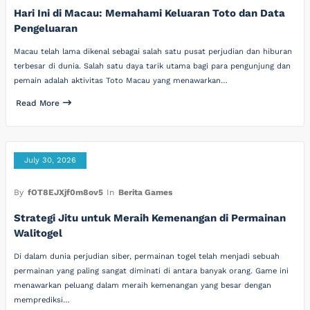
Hari Ini di Macau: Memahami Keluaran Toto dan Data
Pengeluaran
Macau telah lama dikenal sebagai salah satu pusat perjudian dan hiburan
terbesar di dunia. Salah satu daya tarik utama bagi para pengunjung dan
pemain adalah aktivitas Toto Macau yang menawarkan…
Read More
July 30, 2026
By
fOT8EJXjf0m8ov5
In
Berita Games
Strategi Jitu untuk Meraih Kemenangan di Permainan
Walitogel
Di dalam dunia perjudian siber, permainan togel telah menjadi sebuah
permainan yang paling sangat diminati di antara banyak orang. Game ini
menawarkan peluang dalam meraih kemenangan yang besar dengan
memprediksi…