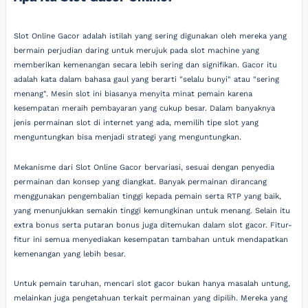
Slot Online Gacor adalah istilah yang sering digunakan oleh mereka yang
bermain perjudian daring untuk merujuk pada slot machine yang
memberikan kemenangan secara lebih sering dan signifikan. Gacor itu
adalah kata dalam bahasa gaul yang berarti "selalu bunyi" atau "sering
menang". Mesin slot ini biasanya menyita minat pemain karena
kesempatan meraih pembayaran yang cukup besar. Dalam banyaknya
jenis permainan slot di internet yang ada, memilih tipe slot yang
menguntungkan bisa menjadi strategi yang menguntungkan.
Mekanisme dari Slot Online Gacor bervariasi, sesuai dengan penyedia
permainan dan konsep yang diangkat. Banyak permainan dirancang
menggunakan pengembalian tinggi kepada pemain serta RTP yang baik,
yang menunjukkan semakin tinggi kemungkinan untuk menang. Selain itu
extra bonus serta putaran bonus juga ditemukan dalam slot gacor. Fitur-
fitur ini semua menyediakan kesempatan tambahan untuk mendapatkan
kemenangan yang lebih besar.
Untuk pemain taruhan, mencari slot gacor bukan hanya masalah untung,
melainkan juga pengetahuan terkait permainan yang dipilih. Mereka yang