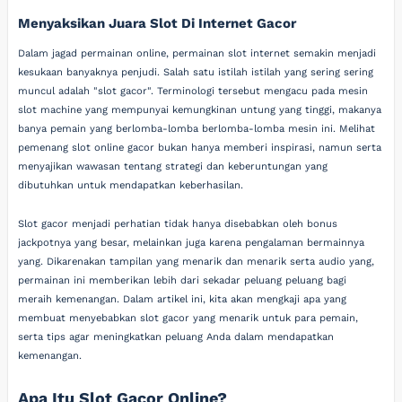
Menyaksikan Juara Slot Di Internet Gacor
Dalam jagad permainan online, permainan slot internet semakin menjadi
kesukaan banyaknya penjudi. Salah satu istilah istilah yang sering sering
muncul adalah "slot gacor". Terminologi tersebut mengacu pada mesin
slot machine yang mempunyai kemungkinan untung yang tinggi, makanya
banya pemain yang berlomba-lomba berlomba-lomba mesin ini. Melihat
pemenang slot online gacor bukan hanya memberi inspirasi, namun serta
menyajikan wawasan tentang strategi dan keberuntungan yang
dibutuhkan untuk mendapatkan keberhasilan.
Slot gacor menjadi perhatian tidak hanya disebabkan oleh bonus
jackpotnya yang besar, melainkan juga karena pengalaman bermainnya
yang. Dikarenakan tampilan yang menarik dan menarik serta audio yang,
permainan ini memberikan lebih dari sekadar peluang peluang bagi
meraih kemenangan. Dalam artikel ini, kita akan mengkaji apa yang
membuat menyebabkan slot gacor yang menarik untuk para pemain,
serta tips agar meningkatkan peluang Anda dalam mendapatkan
kemenangan.
Apa Itu Slot Gacor Online?