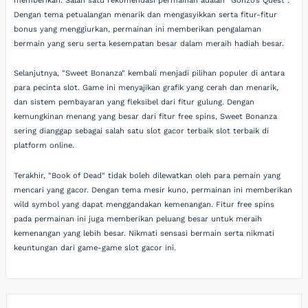
memberikan. Salah satu rekomendasi permainan adalah "Gonzo’s Quest".
Dengan tema petualangan menarik dan mengasyikkan serta fitur-fitur
bonus yang menggiurkan, permainan ini memberikan pengalaman
bermain yang seru serta kesempatan besar dalam meraih hadiah besar.
Selanjutnya, "Sweet Bonanza" kembali menjadi pilihan populer di antara
para pecinta slot. Game ini menyajikan grafik yang cerah dan menarik,
dan sistem pembayaran yang fleksibel dari fitur gulung. Dengan
kemungkinan menang yang besar dari fitur free spins, Sweet Bonanza
sering dianggap sebagai salah satu slot gacor terbaik slot terbaik di
platform online.
Terakhir, "Book of Dead" tidak boleh dilewatkan oleh para pemain yang
mencari yang gacor. Dengan tema mesir kuno, permainan ini memberikan
wild symbol yang dapat menggandakan kemenangan. Fitur free spins
pada permainan ini juga memberikan peluang besar untuk meraih
kemenangan yang lebih besar. Nikmati sensasi bermain serta nikmati
keuntungan dari game-game slot gacor ini.