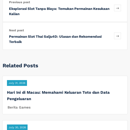
Previous post
Eksplorasi Slot Tanpa Biaya: Temukan Permainan Kesukaan
Kalian
Next post
Permainan Slot Thai Salju4D: Ulasan dan Rekomendasi
Terbaik
Related Posts
July 31, 2026
Hari Ini di Macau: Memahami Keluaran Toto dan Data
Pengeluaran
Berita Games
July 30, 2026