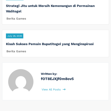
Strategi Jitu untuk Meraih Kemenangan di Permainan
Walitogel
Berita Games
July 26, 2026
Kisah Sukses Pemain Bupatitogel yang Menginspirasi
Berita Games
Written by:
fOT8EJXjf0m8ov5
View All Posts