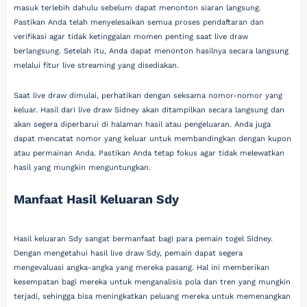
masuk terlebih dahulu sebelum dapat menonton siaran langsung.
Pastikan Anda telah menyelesaikan semua proses pendaftaran dan
verifikasi agar tidak ketinggalan momen penting saat live draw
berlangsung. Setelah itu, Anda dapat menonton hasilnya secara langsung
melalui fitur live streaming yang disediakan.
Saat live draw dimulai, perhatikan dengan seksama nomor-nomor yang
keluar. Hasil dari live draw Sidney akan ditampilkan secara langsung dan
akan segera diperbarui di halaman hasil atau pengeluaran. Anda juga
dapat mencatat nomor yang keluar untuk membandingkan dengan kupon
atau permainan Anda. Pastikan Anda tetap fokus agar tidak melewatkan
hasil yang mungkin menguntungkan.
Manfaat Hasil Keluaran Sdy
Hasil keluaran Sdy sangat bermanfaat bagi para pemain togel Sidney.
Dengan mengetahui hasil live draw Sdy, pemain dapat segera
mengevaluasi angka-angka yang mereka pasang. Hal ini memberikan
kesempatan bagi mereka untuk menganalisis pola dan tren yang mungkin
terjadi, sehingga bisa meningkatkan peluang mereka untuk memenangkan