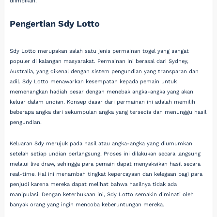
diimpikan.
Pengertian Sdy Lotto
Sdy Lotto merupakan salah satu jenis permainan togel yang sangat
populer di kalangan masyarakat. Permainan ini berasal dari Sydney,
Australia, yang dikenal dengan sistem pengundian yang transparan dan
adil. Sdy Lotto menawarkan kesempatan kepada pemain untuk
memenangkan hadiah besar dengan menebak angka-angka yang akan
keluar dalam undian. Konsep dasar dari permainan ini adalah memilih
beberapa angka dari sekumpulan angka yang tersedia dan menunggu hasil
pengundian.
Keluaran Sdy merujuk pada hasil atau angka-angka yang diumumkan
setelah setiap undian berlangsung. Proses ini dilakukan secara langsung
melalui live draw, sehingga para pemain dapat menyaksikan hasil secara
real-time. Hal ini menambah tingkat kepercayaan dan kelegaan bagi para
penjudi karena mereka dapat melihat bahwa hasilnya tidak ada
manipulasi. Dengan keterbukaan ini, Sdy Lotto semakin diminati oleh
banyak orang yang ingin mencoba keberuntungan mereka.