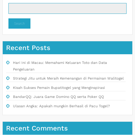
Search
Recent Posts
Hari Ini di Macau: Memahami Keluaran Toto dan Data
Pengeluaran
Strategi Jitu untuk Meraih Kemenangan di Permainan Walitogel
Kisah Sukses Pemain Bupatitogel yang Menginspirasi
BandarQQ: Juara Game Domino QQ serta Poker QQ
Ulasan Angka: Apakah mungkin Berhasil di Pacu Togel?
Recent Comments