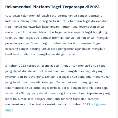
Rekomendasi Platform Togel Terpercaya di 2023
toto gelap telah menjadi salah satu permainan yg sangat populer di
Indonesia. Bersejumlah orang tertarik untuk bermain togel dikarenakan
tidak hanya menawarkan kesenangan, namun juga kesempatan untuk
meraih profit finansial. Melalui berbagai variasi seperti togel hongkong,
togel SG, dan togel SDY, pemain memiliki banyak pilihan untuk menguji
peruntungannya. Di samping itu, informasi terkini mengenai togel
sekarang sangat penting untuk para penggemar agar dapat mengikuti
hasil hasil undian dan pengeluaran dengan tepat.
Di tahun 2023 tersebut, esensial bagi Anda untuk mencari situs togel
yang dapat diandalkan untuk memastikan pengalaman berjudi yang
nyaman dan berdaya guna. Dengan berbagai situs yang ada, menentukan
yang tepat bisa menjadi rintangan. Tulisan ini akan menyuguhkan
rekomendasi situs-situs togel terbaik, berisi dengan data hk, data sgp,
serta data Sidney yang dapat menolong Anda membuat keputusan yang
lebih baik. Mari kita pelajari lebih jauh tentang togel dan caranya
menemukan sumber terbaik untuk bermain di tahun 2023.
singapore
pools