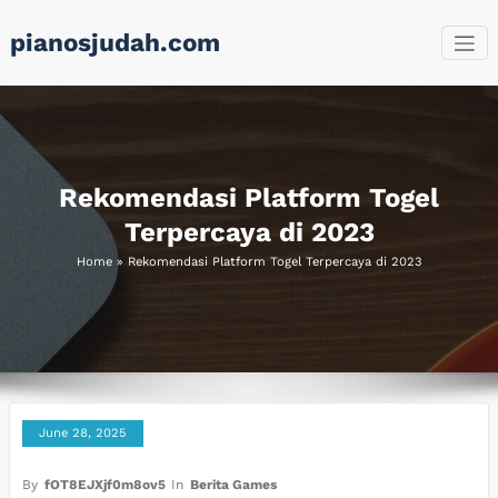
Skip
pianosjudah.com
to
content
Rekomendasi Platform Togel
Terpercaya di 2023
Home
»
Rekomendasi Platform Togel Terpercaya di 2023
June 28, 2025
By
fOT8EJXjf0m8ov5
In
Berita Games