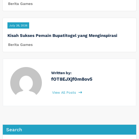
Berita Games
July 26, 2026
Kisah Sukses Pemain Bupatitogel yang Menginspirasi
Berita Games
Written by:
fOT8EJXjf0m8ov5
View All Posts
Search