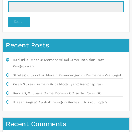
Search
Recent Posts
Hari Ini di Macau: Memahami Keluaran Toto dan Data
Pengeluaran
Strategi Jitu untuk Meraih Kemenangan di Permainan Walitogel
Kisah Sukses Pemain Bupatitogel yang Menginspirasi
BandarQQ: Juara Game Domino QQ serta Poker QQ
Ulasan Angka: Apakah mungkin Berhasil di Pacu Togel?
Recent Comments