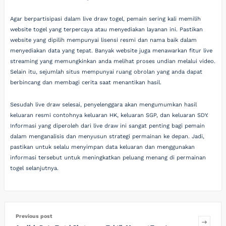
Agar berpartisipasi dalam live draw togel, pemain sering kali memilih
website togel yang terpercaya atau menyediakan layanan ini. Pastikan
website yang dipilih mempunyai lisensi resmi dan nama baik dalam
menyediakan data yang tepat. Banyak website juga menawarkan fitur live
streaming yang memungkinkan anda melihat proses undian melalui video.
Selain itu, sejumlah situs mempunyai ruang obrolan yang anda dapat
berbincang dan membagi cerita saat menantikan hasil.
Sesudah live draw selesai, penyelenggara akan mengumumkan hasil
keluaran resmi contohnya keluaran HK, keluaran SGP, dan keluaran SDY.
Informasi yang diperoleh dari live draw ini sangat penting bagi pemain
dalam menganalisis dan menyusun strategi permainan ke depan. Jadi,
pastikan untuk selalu menyimpan data keluaran dan menggunakan
informasi tersebut untuk meningkatkan peluang menang di permainan
togel selanjutnya.
Previous post