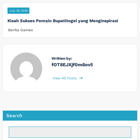
July 26, 2026
Kisah Sukses Pemain Bupatitogel yang Menginspirasi
Berita Games
Written by:
fOT8EJXjf0m8ov5
View All Posts
Search