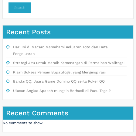
Search
Recent Posts
Hari Ini di Macau: Memahami Keluaran Toto dan Data
Pengeluaran
Strategi Jitu untuk Meraih Kemenangan di Permainan Walitogel
Kisah Sukses Pemain Bupatitogel yang Menginspirasi
BandarQQ: Juara Game Domino QQ serta Poker QQ
Ulasan Angka: Apakah mungkin Berhasil di Pacu Togel?
Recent Comments
No comments to show.