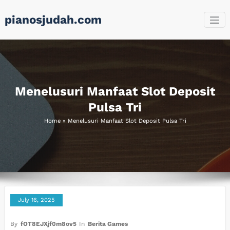
Skip
pianosjudah.com
to
content
Menelusuri Manfaat Slot Deposit
Pulsa Tri
Home
»
Menelusuri Manfaat Slot Deposit Pulsa Tri
July 16, 2025
By
fOT8EJXjf0m8ov5
In
Berita Games