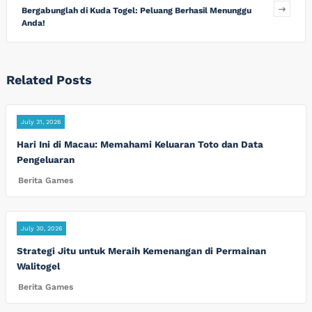
Bergabunglah di Kuda Togel: Peluang Berhasil Menunggu
Anda!
Related Posts
July 31, 2026
Hari Ini di Macau: Memahami Keluaran Toto dan Data
Pengeluaran
Berita Games
July 30, 2026
Strategi Jitu untuk Meraih Kemenangan di Permainan
Walitogel
Berita Games