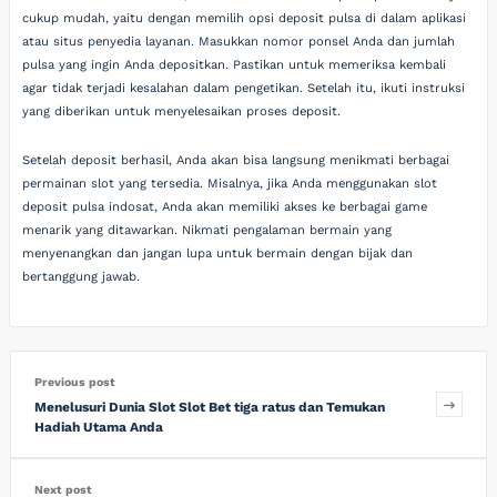
cukup mudah, yaitu dengan memilih opsi deposit pulsa di dalam aplikasi
atau situs penyedia layanan. Masukkan nomor ponsel Anda dan jumlah
pulsa yang ingin Anda depositkan. Pastikan untuk memeriksa kembali
agar tidak terjadi kesalahan dalam pengetikan. Setelah itu, ikuti instruksi
yang diberikan untuk menyelesaikan proses deposit.
Setelah deposit berhasil, Anda akan bisa langsung menikmati berbagai
permainan slot yang tersedia. Misalnya, jika Anda menggunakan slot
deposit pulsa indosat, Anda akan memiliki akses ke berbagai game
menarik yang ditawarkan. Nikmati pengalaman bermain yang
menyenangkan dan jangan lupa untuk bermain dengan bijak dan
bertanggung jawab.
Previous post
Menelusuri Dunia Slot Slot Bet tiga ratus dan Temukan
Hadiah Utama Anda
Next post