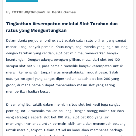
By
fOT8EJXjf0m8ov5
In
Berita Games
Tingkatkan Kesempatan melalui Slot Taruhan dua
ratus yang Menguntungkan
Dalam dunia perjudian online, slot adalah salah satu pilihan yang sangat
menarik bagi banyak pemain. Khususnya, bagi mereka yang ingin peluang
dengan taruhan yang rendah, slot bet minimal menawarkan banyak
keuntungan. Dengan adanya beragam pilihan, mulai dari slot bet 100
sampai slot bet 200, para pemain memiliki banyak kesempatan untuk
meraih kemenangan tanpa harus menghabiskan modal besar. Salah
satunya kategori yang sangat diperhatikan adalah slot bet 200 yang
gacor, di mana pemain dapat menemukan mesin slot yang sering
memberikan hadiah besar.
Di samping itu, taktik dalam memilih situs slot bet kecil juga sangat
penting untuk memaksimalkan peluang. Dengan menggunakan taruhan
yang strategis seperti slot bet 100 atau slot bet 600 yang lain
memungkinkan anda untuk bermain lebih lama dan menambah peluang
untuk meraih jackpot. Dalam artikel ini kami akan membahas berbagai