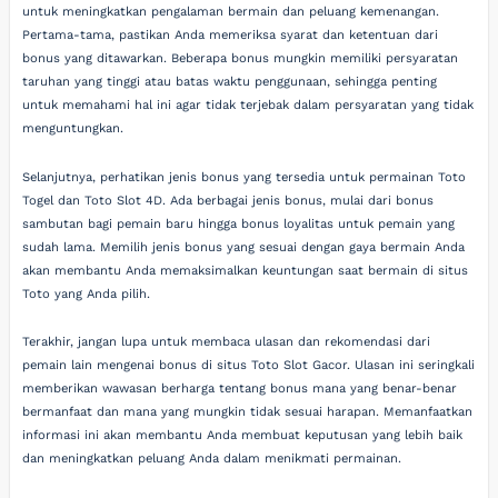
untuk meningkatkan pengalaman bermain dan peluang kemenangan.
Pertama-tama, pastikan Anda memeriksa syarat dan ketentuan dari
bonus yang ditawarkan. Beberapa bonus mungkin memiliki persyaratan
taruhan yang tinggi atau batas waktu penggunaan, sehingga penting
untuk memahami hal ini agar tidak terjebak dalam persyaratan yang tidak
menguntungkan.
Selanjutnya, perhatikan jenis bonus yang tersedia untuk permainan Toto
Togel dan Toto Slot 4D. Ada berbagai jenis bonus, mulai dari bonus
sambutan bagi pemain baru hingga bonus loyalitas untuk pemain yang
sudah lama. Memilih jenis bonus yang sesuai dengan gaya bermain Anda
akan membantu Anda memaksimalkan keuntungan saat bermain di situs
Toto yang Anda pilih.
Terakhir, jangan lupa untuk membaca ulasan dan rekomendasi dari
pemain lain mengenai bonus di situs Toto Slot Gacor. Ulasan ini seringkali
memberikan wawasan berharga tentang bonus mana yang benar-benar
bermanfaat dan mana yang mungkin tidak sesuai harapan. Memanfaatkan
informasi ini akan membantu Anda membuat keputusan yang lebih baik
dan meningkatkan peluang Anda dalam menikmati permainan.