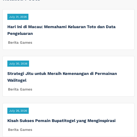
July 31, 2026
Hari Ini di Macau: Memahami Keluaran Toto dan Data
Pengeluaran
Berita Games
July 30, 2026
Strategi Jitu untuk Meraih Kemenangan di Permainan
Walitogel
Berita Games
July 26, 2026
Kisah Sukses Pemain Bupatitogel yang Menginspirasi
Berita Games