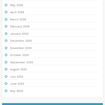
May 2026
April 2026
March 2026
February 2026
January 2026
December 2025
November 2025
October 2025
September 2025
August 2025
July 2025
June 2025
May 2025