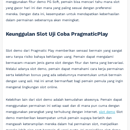
menggunakan fitur demo PG Soft, pemain bisa mencari tahu mana slot
yang gacor hari ini dan mana yang paling sesuai dengan preferensi
mereka. Dengan data ini, kesempatan untuk mendapatkan keberhasilan
dalam permainan sebenarnya akan meningkat.
Keunggulan Slot Uji Coba PragmaticPlay
Slot demo dari Pragmatic Play memberikan sensasi bermain yang sangat
seru tanpa risiko bahaya kehilangan uang. Pemain dapat mengalami
bermacam-macam jenis game slot dengan fitur dan tema yang bervariasi.
Melalui adanya slot demo, pemain dapat memahami cara kerja permainan
serta kelebihan bonus yang ada sebelumnya menentukan untuk bermain
dengan uang asli. Hal ini amat bermanfaat bagi pemain pemula yang ingin
mengenal lingkungan slot online.
Kelebihan lain dari slot demo adalah kemudahan aksesnya. Pemain dapat
menggunakan permainan ini setiap saat dan di mana pun cuma dengan
menggunakan perangkat yang terhubung dengan internet.
slot demo
Slot
demo memberikan kesempatan untuk pemain supaya berlatih dan
mengasah keterampilan mereka dalam hal permainan slot, menjadikan