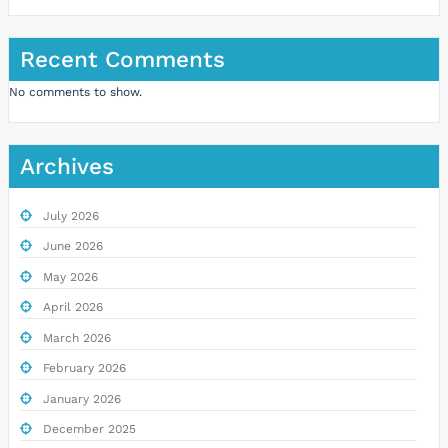
Recent Comments
No comments to show.
Archives
July 2026
June 2026
May 2026
April 2026
March 2026
February 2026
January 2026
December 2025