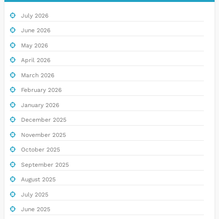
July 2026
June 2026
May 2026
April 2026
March 2026
February 2026
January 2026
December 2025
November 2025
October 2025
September 2025
August 2025
July 2025
June 2025