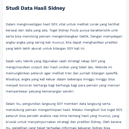
Studi Data Hasil Sidney
Dalam menginvestigasi hasil SDY, vital untuk melihat corak yang terlihat
berasal dari data yang ada. Togel Sidney Pools punya karakteristik unik
serta bisa menolong pemain mengembangkan taktik. Dengan mempelajari
angka-angka yang sering kali muncul, kita dapat menghasilkan prediksi
yang lebih lebih akurat untuk bilangan SDY kali ini.
Salah satu teknik yang digunakan ialah strategi rekap SDY yang
mengumpulkan output dari hasil undian yang telah lalu. Metode ini
memungkinkan petaruh agar melihat tren dan jumlah bilangan spesifik.
Misalnya, angka yang kali keluar dalam beberapa minggu minggu bisa
menjadi bocoran berharga bagi berharga bagi para pemain yang mencari
memperbesar peluang kemenangan sendiri.
Selain itu, pengundian langsung SDY memberi data langsung serta
mendukung pemain mengantisipasi hasil. Melalui mengikuti live togel SDY,
petaruh bisa peroleh analisis real-time tentang hasil yang muncul, yang
krusial untuk menyempurnakan strategi dan prediksi Sidney. Oleh karena
itu, penelitian yang tepat terhadap informasi keluaran Sidney bisa