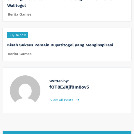
Walitogel
Berita Games
July 26, 2026
Kisah Sukses Pemain Bupatitogel yang Menginspirasi
Berita Games
Written by:
fOT8EJXjf0m8ov5
View All Posts