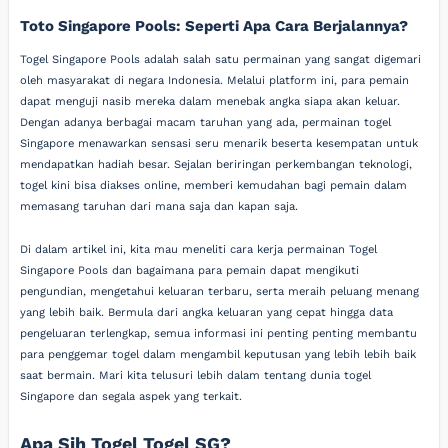
Toto Singapore Pools: Seperti Apa Cara Berjalannya?
Togel Singapore Pools adalah salah satu permainan yang sangat digemari
oleh masyarakat di negara Indonesia. Melalui platform ini, para pemain
dapat menguji nasib mereka dalam menebak angka siapa akan keluar.
Dengan adanya berbagai macam taruhan yang ada, permainan togel
Singapore menawarkan sensasi seru menarik beserta kesempatan untuk
mendapatkan hadiah besar. Sejalan beriringan perkembangan teknologi,
togel kini bisa diakses online, memberi kemudahan bagi pemain dalam
memasang taruhan dari mana saja dan kapan saja.
Di dalam artikel ini, kita mau meneliti cara kerja permainan Togel
Singapore Pools dan bagaimana para pemain dapat mengikuti
pengundian, mengetahui keluaran terbaru, serta meraih peluang menang
yang lebih baik. Bermula dari angka keluaran yang cepat hingga data
pengeluaran terlengkap, semua informasi ini penting penting membantu
para penggemar togel dalam mengambil keputusan yang lebih lebih baik
saat bermain. Mari kita telusuri lebih dalam tentang dunia togel
Singapore dan segala aspek yang terkait.
Apa Sih Togel Togel SG?