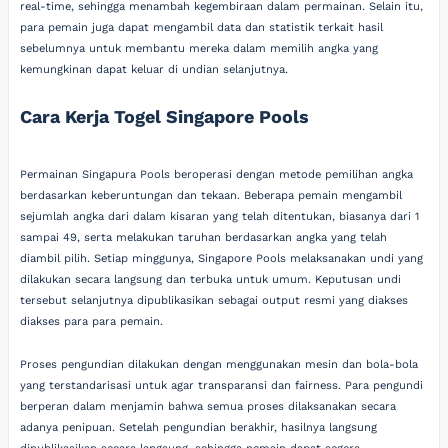
real-time, sehingga menambah kegembiraan dalam permainan. Selain itu,
para pemain juga dapat mengambil data dan statistik terkait hasil
sebelumnya untuk membantu mereka dalam memilih angka yang
kemungkinan dapat keluar di undian selanjutnya.
Cara Kerja Togel Singapore Pools
Permainan Singapura Pools beroperasi dengan metode pemilihan angka
berdasarkan keberuntungan dan tekaan. Beberapa pemain mengambil
sejumlah angka dari dalam kisaran yang telah ditentukan, biasanya dari 1
sampai 49, serta melakukan taruhan berdasarkan angka yang telah
diambil pilih. Setiap minggunya, Singapore Pools melaksanakan undi yang
dilakukan secara langsung dan terbuka untuk umum. Keputusan undi
tersebut selanjutnya dipublikasikan sebagai output resmi yang diakses
diakses para para pemain.
Proses pengundian dilakukan dengan menggunakan mesin dan bola-bola
yang terstandarisasi untuk agar transparansi dan fairness. Para pengundi
berperan dalam menjamin bahwa semua proses dilaksanakan secara
adanya penipuan. Setelah pengundian berakhir, hasilnya langsung