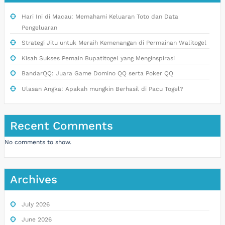
Hari Ini di Macau: Memahami Keluaran Toto dan Data
Pengeluaran
Strategi Jitu untuk Meraih Kemenangan di Permainan Walitogel
Kisah Sukses Pemain Bupatitogel yang Menginspirasi
BandarQQ: Juara Game Domino QQ serta Poker QQ
Ulasan Angka: Apakah mungkin Berhasil di Pacu Togel?
Recent Comments
No comments to show.
Archives
July 2026
June 2026