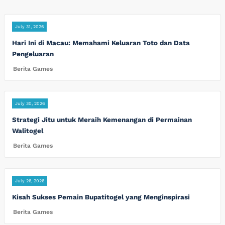
July 31, 2026
Hari Ini di Macau: Memahami Keluaran Toto dan Data
Pengeluaran
Berita Games
July 30, 2026
Strategi Jitu untuk Meraih Kemenangan di Permainan
Walitogel
Berita Games
July 26, 2026
Kisah Sukses Pemain Bupatitogel yang Menginspirasi
Berita Games