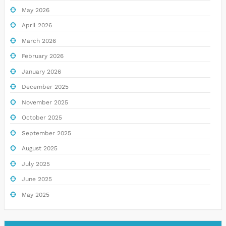
May 2026
April 2026
March 2026
February 2026
January 2026
December 2025
November 2025
October 2025
September 2025
August 2025
July 2025
June 2025
May 2025