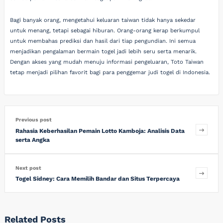
Bagi banyak orang, mengetahui keluaran taiwan tidak hanya sekedar
untuk menang, tetapi sebagai hiburan. Orang-orang kerap berkumpul
untuk membahas prediksi dan hasil dari tiap pengundian. Ini semua
menjadikan pengalaman bermain togel jadi lebih seru serta menarik.
Dengan akses yang mudah menuju informasi pengeluaran, Toto Taiwan
tetap menjadi pilihan favorit bagi para penggemar judi togel di Indonesia.
Previous post
Rahasia Keberhasilan Pemain Lotto Kamboja: Analisis Data
serta Angka
Next post
Togel Sidney: Cara Memilih Bandar dan Situs Terpercaya
Related Posts