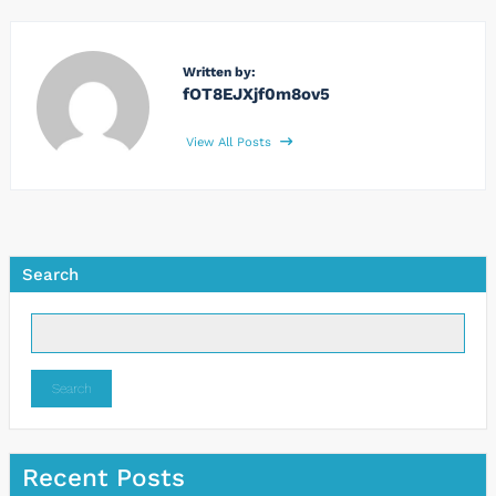
Written by:
fOT8EJXjf0m8ov5
View All Posts
Search
Search
Recent Posts