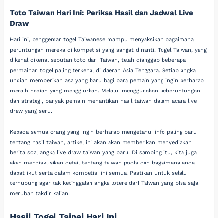
Toto Taiwan Hari Ini: Periksa Hasil dan Jadwal Live
Draw
Hari ini, penggemar togel Taiwanese mampu menyaksikan bagaimana
peruntungan mereka di kompetisi yang sangat dinanti. Togel Taiwan, yang
dikenal dikenal sebutan toto dari Taiwan, telah dianggap beberapa
permainan togel paling terkenal di daerah Asia Tenggara. Setiap angka
undian memberikan asa yang baru bagi para pemain yang ingin berharap
meraih hadiah yang menggiurkan. Melalui menggunakan keberuntungan
dan strategi, banyak pemain menantikan hasil taiwan dalam acara live
draw yang seru.
Kepada semua orang yang ingin berharap mengetahui info paling baru
tentang hasil taiwan, artikel ini akan akan memberikan menyediakan
berita soal angka live draw taiwan yang baru. Di samping itu, kita juga
akan mendiskusikan detail tentang taiwan pools dan bagaimana anda
dapat ikut serta dalam kompetisi ini semua. Pastikan untuk selalu
terhubung agar tak ketinggalan angka lotere dari Taiwan yang bisa saja
merubah takdir kalian.
Hasil Togel Taipei Hari Ini