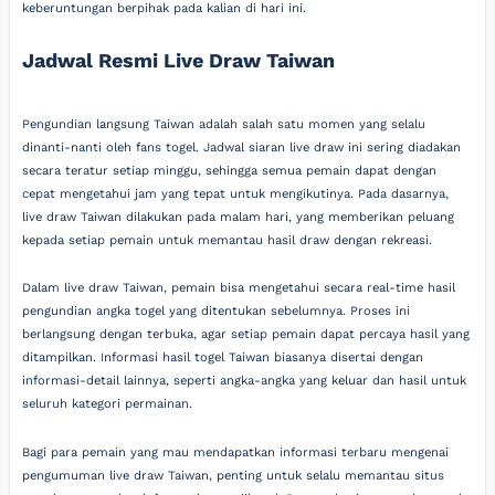
keberuntungan berpihak pada kalian di hari ini.
Jadwal Resmi Live Draw Taiwan
Pengundian langsung Taiwan adalah salah satu momen yang selalu
dinanti-nanti oleh fans togel. Jadwal siaran live draw ini sering diadakan
secara teratur setiap minggu, sehingga semua pemain dapat dengan
cepat mengetahui jam yang tepat untuk mengikutinya. Pada dasarnya,
live draw Taiwan dilakukan pada malam hari, yang memberikan peluang
kepada setiap pemain untuk memantau hasil draw dengan rekreasi.
Dalam live draw Taiwan, pemain bisa mengetahui secara real-time hasil
pengundian angka togel yang ditentukan sebelumnya. Proses ini
berlangsung dengan terbuka, agar setiap pemain dapat percaya hasil yang
ditampilkan. Informasi hasil togel Taiwan biasanya disertai dengan
informasi-detail lainnya, seperti angka-angka yang keluar dan hasil untuk
seluruh kategori permainan.
Bagi para pemain yang mau mendapatkan informasi terbaru mengenai
pengumuman live draw Taiwan, penting untuk selalu memantau situs