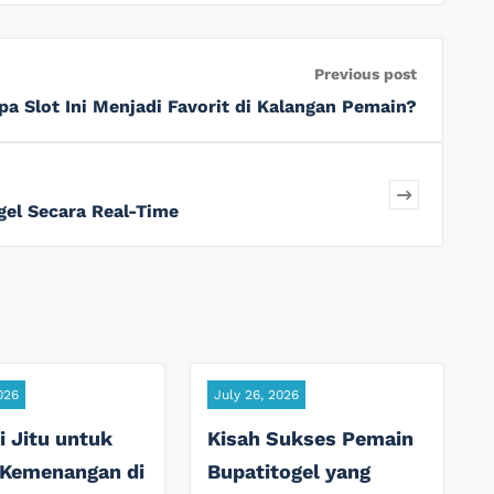
Previous post
a Slot Ini Menjadi Favorit di Kalangan Pemain?
gel Secara Real-Time
026
July 26, 2026
i Jitu untuk
Kisah Sukses Pemain
 Kemenangan di
Bupatitogel yang