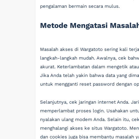
pengalaman bermain secara mulus.
Metode Mengatasi Masala
Masalah akses di Wargatoto sering kali terj
langkah-langkah mudah. Awalnya, cek bah
akurat. Keterlambatan dalam mengetik atau
Jika Anda telah yakin bahwa data yang dim
untuk mengganti reset password dengan ops
Selanjutnya, cek jaringan internet Anda. Jar
memperlambat proses login. Usahakan untu
nyalakan ulang modem Anda. Selain itu, cek
menghalangi akses ke situs Wargatoto. Me
dan cookies juga bisa membantu masalah ya