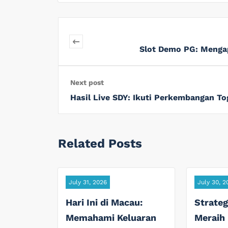
Slot Demo PG: Mengap
Next post
Hasil Live SDY: Ikuti Perkembangan To
Related Posts
July 31, 2026
July 30, 2
Hari Ini di Macau:
Strateg
Memahami Keluaran
Meraih