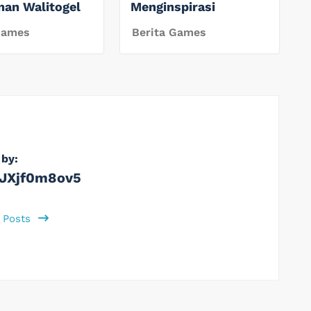
nan Walitogel
Menginspirasi
Games
Berita Games
 by:
JXjf0m8ov5
l Posts