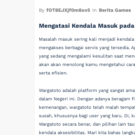
By
fOT8EJXjf0m8ov5
In
Berita Games
Mengatasi Kendala Masuk pada
Masalah masuk sering kali menjadi kendala
mengakses berbagai servis yang tersedia. 
yang sedang mengalami kesulitan saat menco
akan akan menolong kamu mengetahui cara
serta efisien.
Wargatoto adalah platform yang sangat amat
dalam Negeri ini. Dengan adanya beragam fi
kemenangan, wargatoto telah malah tempat 
susah, khususnya bagi user yang baru. Di, 
Wargatoto secara benar, dan pilihan lain t
kendala aksesibilitas. Mari kita bahas lan