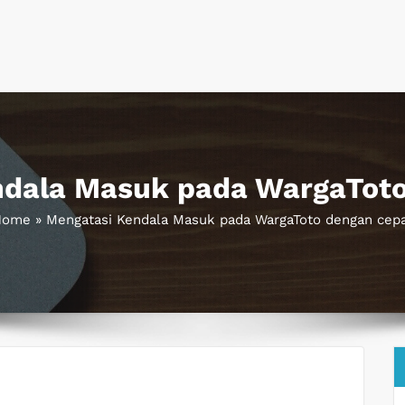
ndala Masuk pada WargaToto
Home
»
Mengatasi Kendala Masuk pada WargaToto dengan cep