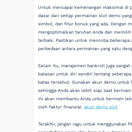
Untuk mencapai kemenangan maksimal di 
dasar dari setiap permainan slot demo yang 
simbol, dan fitur bonus yang ada. Dengan m
mengoptimalkan taruhan Anda dan memilih 
terbaik. Pastikan untuk mencoba beberapa
perbedaan antara permainan yang satu deng
Selain itu, manajemen bankroll juga sanga
batasan untuk diri sendiri tentang seberap
batas tersebut. Gunakan akun demo untuk b
sehingga Anda akan lebih siap saat bermain
ini akan membantu Anda untuk bermain leb
oleh faktor finansial.
akun demo slot
Terakhir, jangan ragu untuk menggunakan fit