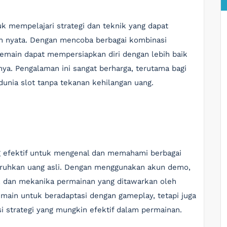
 mempelajari strategi dan teknik yang dapat
n nyata. Dengan mencoba berbagai kombinasi
main dapat mempersiapkan diri dengan lebih baik
a. Pengalaman ini sangat berharga, terutama bagi
unia slot tanpa tekanan kehilangan uang.
ng efektif untuk mengenal dan memahami berbagai
aruhkan uang asli. Dengan menggunakan akun demo,
, dan mekanika permainan yang ditawarkan oleh
main untuk beradaptasi dengan gameplay, tetapi juga
strategi yang mungkin efektif dalam permainan.