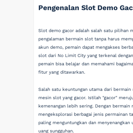
Pengenalan Slot Demo Gac
Slot demo gacor adalah salah satu pilihan 
pengalaman bermain slot tanpa harus mem
akun demo, pemain dapat mengakses berbaga
slot dari No Limit City yang terkenal denga
pemain bisa belajar dan memahami bagaiman
fitur yang ditawarkan.
Salah satu keuntungan utama dari bermai
mesin slot yang gacor. Istilah "gacor" mer
kemenangan lebih sering. Dengan bermain
mengeksplorasi berbagai jenis permainan ta
paling menguntungkan dan menyenangkan u
uang sungguhan.