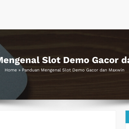
engenal Slot Demo Gacor 
Home
»
Panduan Mengenal Slot Demo Gacor dan Maxwin