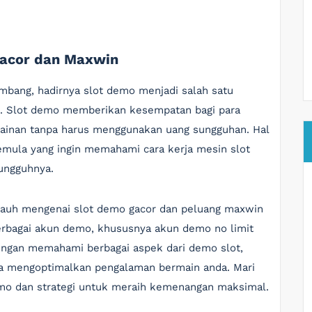
acor dan Maxwin
mbang, hadirnya slot demo menjadi salah satu
in. Slot demo memberikan kesempatan bagi para
ainan tanpa harus menggunakan uang sungguhan. Hal
emula yang ingin memahami cara kerja mesin slot
ungguhnya.
h jauh mengenai slot demo gacor dan peluang maxwin
erbagai akun demo, khususnya akun demo no limit
Dengan memahami berbagai aspek dari demo slot,
isa mengoptimalkan pengalaman bermain anda. Mari
demo dan strategi untuk meraih kemenangan maksimal.