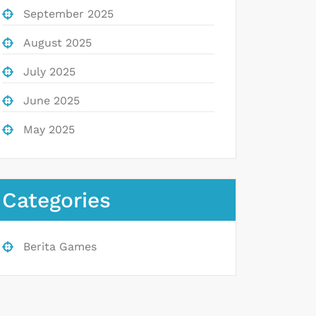
September 2025
August 2025
July 2025
June 2025
May 2025
Categories
Berita Games