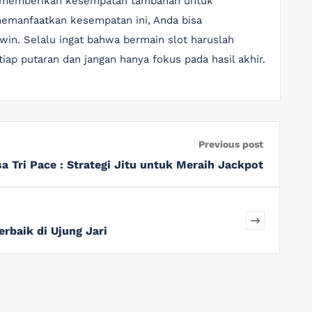
ya memberikan kesempatan tambahan untuk
manfaatkan kesempatan ini, Anda bisa
n. Selalu ingat bahwa bermain slot haruslah
ap putaran dan jangan hanya fokus pada hasil akhir.
Previous post
a Tri Pace : Strategi Jitu untuk Meraih Jackpot
rbaik di Ujung Jari