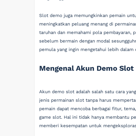
Slot demo juga memungkinkan pemain untuk
meningkatkan peluang menang di permaina
taruhan dan memahami pola pembayaran, pe
sebelum bermain dengan modal sesungguhny
pemula yang ingin mengetahui lebih dalam d
Mengenal Akun Demo Slot
Akun demo slot adalah salah satu cara ya
jenis permainan slot tanpa harus mempert
pemain dapat mencoba berbagai fitur, tema
game slot. Hal ini tidak hanya membantu pe
memberi kesempatan untuk mengeksplorasi 