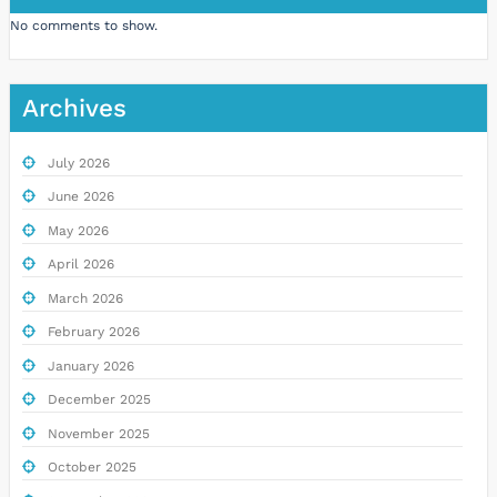
No comments to show.
Archives
July 2026
June 2026
May 2026
April 2026
March 2026
February 2026
January 2026
December 2025
November 2025
October 2025