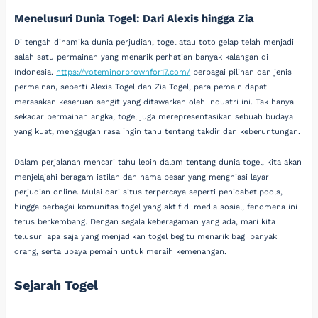
Menelusuri Dunia Togel: Dari Alexis hingga Zia
Di tengah dinamika dunia perjudian, togel atau toto gelap telah menjadi
salah satu permainan yang menarik perhatian banyak kalangan di
Indonesia.
https://voteminorbrownfor17.com/
berbagai pilihan dan jenis
permainan, seperti Alexis Togel dan Zia Togel, para pemain dapat
merasakan keseruan sengit yang ditawarkan oleh industri ini. Tak hanya
sekadar permainan angka, togel juga merepresentasikan sebuah budaya
yang kuat, menggugah rasa ingin tahu tentang takdir dan keberuntungan.
Dalam perjalanan mencari tahu lebih dalam tentang dunia togel, kita akan
menjelajahi beragam istilah dan nama besar yang menghiasi layar
perjudian online. Mulai dari situs terpercaya seperti penidabet.pools,
hingga berbagai komunitas togel yang aktif di media sosial, fenomena ini
terus berkembang. Dengan segala keberagaman yang ada, mari kita
telusuri apa saja yang menjadikan togel begitu menarik bagi banyak
orang, serta upaya pemain untuk meraih kemenangan.
Sejarah Togel