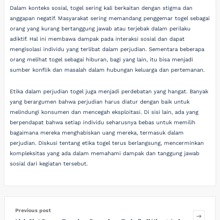
Dalam konteks sosial, togel sering kali berkaitan dengan stigma dan
anggapan negatif. Masyarakat sering memandang penggemar togel sebagai
orang yang kurang bertanggung jawab atau terjebak dalam perilaku
adiktif. Hal ini membawa dampak pada interaksi sosial dan dapat
mengisolasi individu yang terlibat dalam perjudian. Sementara beberapa
orang melihat togel sebagai hiburan, bagi yang lain, itu bisa menjadi
sumber konflik dan masalah dalam hubungan keluarga dan pertemanan.
Etika dalam perjudian togel juga menjadi perdebatan yang hangat. Banyak
yang berargumen bahwa perjudian harus diatur dengan baik untuk
melindungi konsumen dan mencegah eksploitasi. Di sisi lain, ada yang
berpendapat bahwa setiap individu seharusnya bebas untuk memilih
bagaimana mereka menghabiskan uang mereka, termasuk dalam
perjudian. Diskusi tentang etika togel terus berlangsung, mencerminkan
kompleksitas yang ada dalam memahami dampak dan tanggung jawab
sosial dari kegiatan tersebut.
Previous post