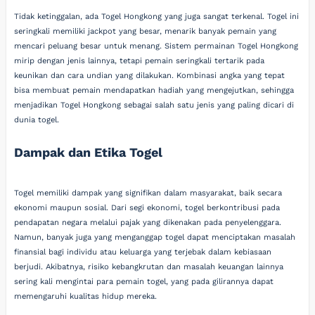
Tidak ketinggalan, ada Togel Hongkong yang juga sangat terkenal. Togel ini
seringkali memiliki jackpot yang besar, menarik banyak pemain yang
mencari peluang besar untuk menang. Sistem permainan Togel Hongkong
mirip dengan jenis lainnya, tetapi pemain seringkali tertarik pada
keunikan dan cara undian yang dilakukan. Kombinasi angka yang tepat
bisa membuat pemain mendapatkan hadiah yang mengejutkan, sehingga
menjadikan Togel Hongkong sebagai salah satu jenis yang paling dicari di
dunia togel.
Dampak dan Etika Togel
Togel memiliki dampak yang signifikan dalam masyarakat, baik secara
ekonomi maupun sosial. Dari segi ekonomi, togel berkontribusi pada
pendapatan negara melalui pajak yang dikenakan pada penyelenggara.
Namun, banyak juga yang menganggap togel dapat menciptakan masalah
finansial bagi individu atau keluarga yang terjebak dalam kebiasaan
berjudi. Akibatnya, risiko kebangkrutan dan masalah keuangan lainnya
sering kali mengintai para pemain togel, yang pada gilirannya dapat
memengaruhi kualitas hidup mereka.