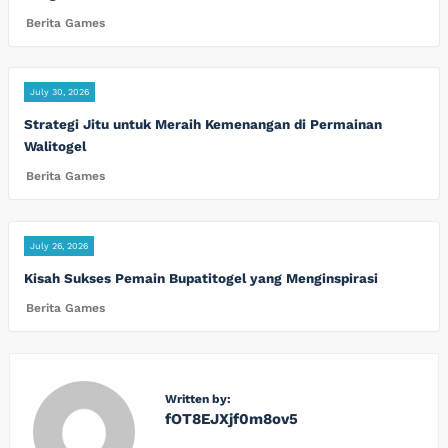
Berita Games
July 30, 2026
Strategi Jitu untuk Meraih Kemenangan di Permainan
Walitogel
Berita Games
July 26, 2026
Kisah Sukses Pemain Bupatitogel yang Menginspirasi
Berita Games
Written by:
fOT8EJXjf0m8ov5