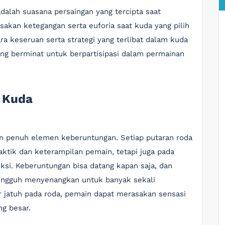
adalah suasana persaingan yang tercipta saat
akan ketegangan serta euforia saat kuda yang pilih
ara keseruan serta strategi yang terlibat dalam kuda
ng berminat untuk berpartisipasi dalam permainan
 Kuda
n penuh elemen keberuntungan. Setiap putaran roda
aktik dan keterampilan pemain, tetapi juga pada
diksi. Keberuntungan bisa datang kapan saja, dan
sungguh menyenangkan untuk banyak sekali
r jatuh pada roda, pemain dapat merasakan sensasi
g besar.