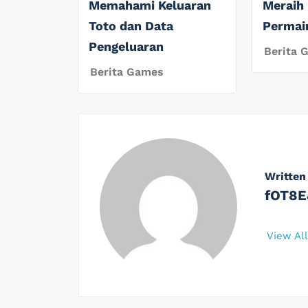
Memahami Keluaran
Meraih
Toto dan Data
Permai
Pengeluaran
Berita 
Berita Games
Written
fOT8E
View Al