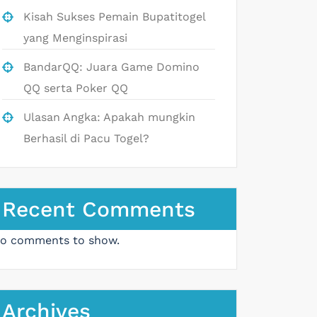
Kisah Sukses Pemain Bupatitogel
yang Menginspirasi
BandarQQ: Juara Game Domino
QQ serta Poker QQ
Ulasan Angka: Apakah mungkin
Berhasil di Pacu Togel?
Recent Comments
o comments to show.
Archives