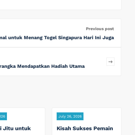
Previous post
mal untuk Menang Togel Singapura Hari Ini Juga
m rangka Mendapatkan Hadiah Utama
026
July 26, 2026
i Jitu untuk
Kisah Sukses Pemain