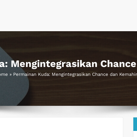
a: Mengintegrasikan Chance
ome
»
Permainan Kuda: Mengintegrasikan Chance dan Kemahi