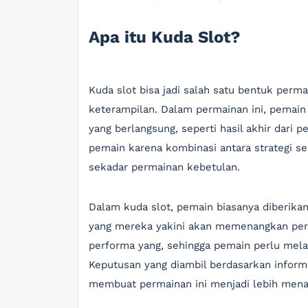
Apa itu Kuda Slot?
Kuda slot bisa jadi salah satu bentuk per
keterampilan. Dalam permainan ini, pemai
yang berlangsung, seperti hasil akhir dari 
pemain karena kombinasi antara strategi se
sekadar permainan kebetulan.
Dalam kuda slot, pemain biasanya diberik
yang mereka yakini akan memenangkan perlo
performa yang, sehingga pemain perlu mel
Keputusan yang diambil berdasarkan inform
membuat permainan ini menjadi lebih mena