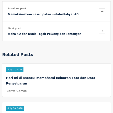
Previous post
Memaksimalkan Kesempatan melalui Rakyat 4D
Next post
Maha 4D dan Dunia Togel: Peluang dan Tantangan
Related Posts
July 31, 2026
Hari Ini di Macau: Memahami Keluaran Toto dan Data
Pengeluaran
Berita Games
July 30, 2026