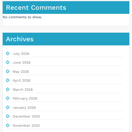
Recent Comments
No comments to show.
Archives
July 2026
June 2026
May 2026
April 2026
March 2026
February 2026
January 2026
December 2025
November 2025