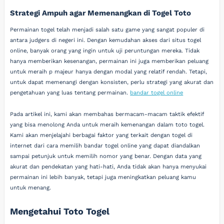
Strategi Ampuh agar Memenangkan di Togel Toto
Permainan togel telah menjadi salah satu game yang sangat populer di
antara judgers di negeri ini. Dengan kemudahan akses dari situs togel
online, banyak orang yang ingin untuk uji peruntungan mereka. Tidak
hanya memberikan kesenangan, permainan ini juga memberikan peluang
untuk meraih p majeur hanya dengan modal yang relatif rendah. Tetapi,
untuk dapat memenangi dengan konsisten, perlu strategi yang akurat dan
pengetahuan yang luas tentang permainan.
bandar togel online
Pada artikel ini, kami akan membahas bermacam-macam taktik efektif
yang bisa menolong Anda untuk meraih kemenangan dalam toto togel.
Kami akan menjelajahi berbagai faktor yang terkait dengan togel di
internet dari cara memilih bandar togel online yang dapat diandalkan
sampai petunjuk untuk memilih nomor yang benar. Dengan data yang
akurat dan pendekatan yang hati-hati, Anda tidak akan hanya menyukai
permainan ini lebih banyak, tetapi juga meningkatkan peluang kamu
untuk menang.
Mengetahui Toto Togel