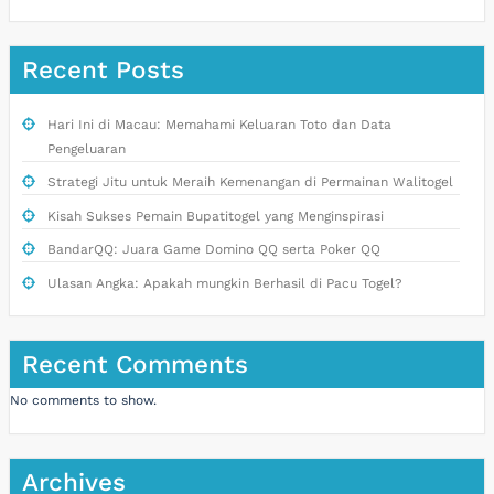
Recent Posts
Hari Ini di Macau: Memahami Keluaran Toto dan Data
Pengeluaran
Strategi Jitu untuk Meraih Kemenangan di Permainan Walitogel
Kisah Sukses Pemain Bupatitogel yang Menginspirasi
BandarQQ: Juara Game Domino QQ serta Poker QQ
Ulasan Angka: Apakah mungkin Berhasil di Pacu Togel?
Recent Comments
No comments to show.
Archives