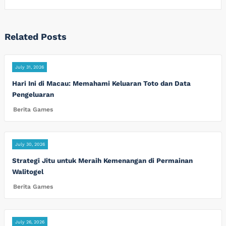
Related Posts
July 31, 2026
Hari Ini di Macau: Memahami Keluaran Toto dan Data
Pengeluaran
Berita Games
July 30, 2026
Strategi Jitu untuk Meraih Kemenangan di Permainan
Walitogel
Berita Games
July 26, 2026