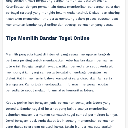
Yang terakhir, mari bergabung dengan komunitas petaruh online.
Keterlibatan dengan pemain lain dapat memberikan pandangan baru dan
berbagai strategi yang mungkin belum Anda ketahui. Diskusi dan sharing
kisah akan menambah ilmu serta menolong dalam proses putusan saat
menentukan bandar togel online dan strategi permainan yang sesuai.
Tips Memilih Bandar Togel Online
Memilih penyedia togel di internet yang sesuai merupakan langkah
pertama penting untuk mendapatkan keberhasilan dalam permainan
lotere ini. Sebagai langkah awal, pastikan penyedia tersebut Anda pilih
mempunyai izin yang sah serta tercatat di lembaga pengatur resmi
diakui. Hal ini menjamin bahwa kompetisi yang disediakan fair serta
transparan. Kamu juga mendapatkan informasi mengenai reputasi
penyedia tersebut melalui forum atau komunitas lotere.
Kedua, perhatikan beragam jenis permainan serta jenis lotere yang
tersedia. Bandar togel di internet yang baik biasanya memberikan
sejumlah macam permainan termasuk togel sampai permainan lainnya.
Demi beragam opsi, Anda dapat lebih senang menemukan permainan
yang dapat selera dan strategi kamu. Selain itu, periksa pula apakah