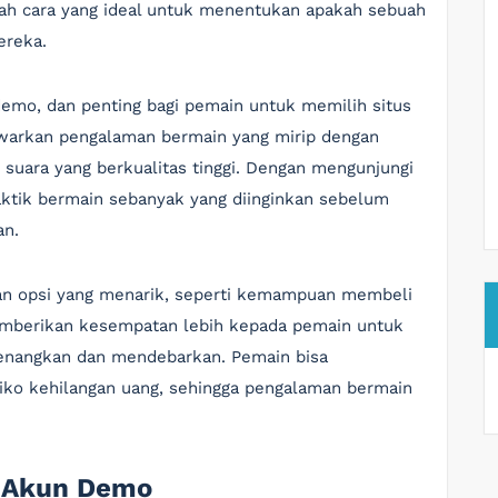
lah cara yang ideal untuk menentukan apakah sebuah
ereka.
emo, dan penting bagi pemain untuk memilih situs
awarkan pengalaman bermain yang mirip dengan
suara yang berkualitas tinggi. Dengan mengunjungi
raktik bermain sebanyak yang diinginkan sebelum
an.
ngan opsi yang menarik, seperti kemampuan membeli
 memberikan kesempatan lebih kepada pemain untuk
enangkan dan mendebarkan. Pemain bisa
ko kehilangan uang, sehingga pengalaman bermain
 Akun Demo