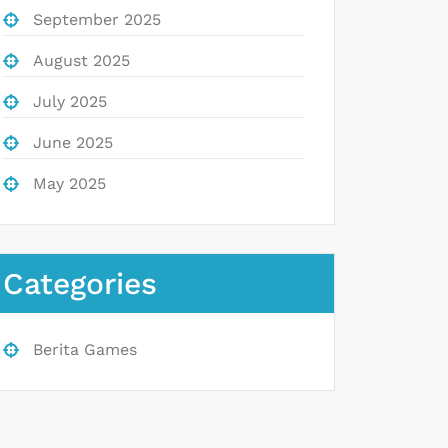
September 2025
August 2025
July 2025
June 2025
May 2025
Categories
Berita Games