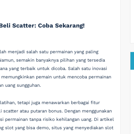
Beli Scatter: Coba Sekarang!
elah menjadi salah satu permainan yang paling
Namun, semakin banyaknya pilihan yang tersedia
a yang terbaik untuk dicoba. Salah satu inovasi
ng memungkinkan pemain untuk mencoba permainan
n uang sungguhan.
atihan, tetapi juga menawarkan berbagai fitur
 scatter atau putaran bonus. Dengan menggunakan
 permainan tanpa risiko kehilangan uang. Di artikel
ng slot yang bisa demo, situs yang menyediakan slot