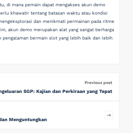
aktu, di mana pemain dapat mengakses akun demo
perlu khawatir tentang batasan waktu atau kondisi
mengeksplorasi dan menikmati permainan pada ritme
ini, akun demo merupakan alat yang sangat berharga
am pengalaman bermain slot yang lebih baik dan lebih
Previous post
geluaran SGP: Kajian dan Perkiraan yang Tepat
s dan Menguntungkan