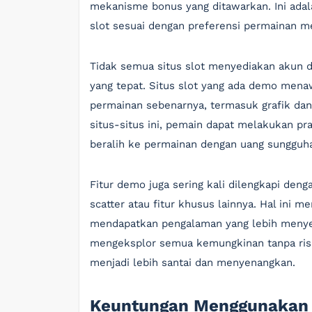
mekanisme bonus yang ditawarkan. Ini ada
slot sesuai dengan preferensi permainan m
Tidak semua situs slot menyediakan akun d
yang tepat. Situs slot yang ada demo men
permainan sebenarnya, termasuk grafik dan 
situs-situs ini, pemain dapat melakukan p
beralih ke permainan dengan uang sungguh
Fitur demo juga sering kali dilengkapi de
scatter atau fitur khusus lainnya. Hal ini
mendapatkan pengalaman yang lebih meny
mengeksplor semua kemungkinan tanpa risi
menjadi lebih santai dan menyenangkan.
Keuntungan Menggunakan