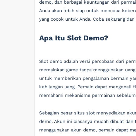
demo, dan berbagai keuntungan dari permain
Anda akan lebih siap untuk mencoba keb
yang cocok untuk Anda. Coba sekarang dan n
Apa Itu Slot Demo?
Slot demo adalah versi percobaan dari pe
memainkan game tanpa menggunakan uang s
untuk memberikan pengalaman bermain yang 
kehilangan uang. Pemain dapat mengenali fi
memahami mekanisme permainan sebelum me
Sebagian besar situs slot menyediakan a
demo. Akun ini biasanya mudah dibuat dan
menggunakan akun demo, pemain dapat menc