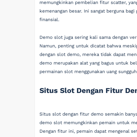
memungkinkan pembelian fitur scatter, ya
kemenangan besar. Ini sangat berguna bagi 
finansial.
Demo slot juga sering kali sama dengan ver
Namun, penting untuk dicatat bahwa meski
dengan slot demo, mereka tidak dapat menar
demo merupakan alat yang bagus untuk bel
permainan slot menggunakan uang sungguh
Situs Slot Dengan Fitur D
Situs slot dengan fitur demo semakin bany
demo slot memungkinkan pemain untuk me
Dengan fitur ini, pemain dapat mengenal set