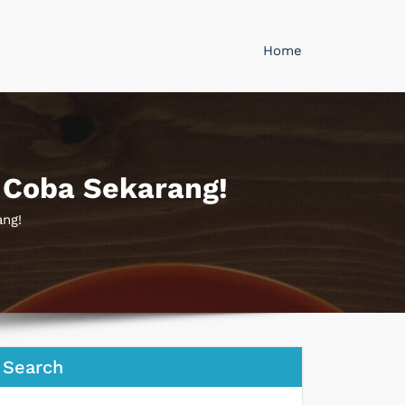
Home
: Coba Sekarang!
ang!
Search