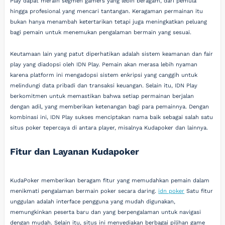
Play dapat meraih segmen gamers yang lebih beragam, dari pemula
hingga profesional yang mencari tantangan. Keragaman permainan itu
bukan hanya menambah ketertarikan tetapi juga meningkatkan peluang
bagi pemain untuk menemukan pengalaman bermain yang sesuai.
Keutamaan lain yang patut diperhatikan adalah sistem keamanan dan fair
play yang diadopsi oleh IDN Play. Pemain akan merasa lebih nyaman
karena platform ini mengadopsi sistem enkripsi yang canggih untuk
melindungi data pribadi dan transaksi keuangan. Selain itu, IDN Play
berkomitmen untuk memastikan bahwa setiap permainan berjalan
dengan adil, yang memberikan ketenangan bagi para pemainnya. Dengan
kombinasi ini, IDN Play sukses menciptakan nama baik sebagai salah satu
situs poker tepercaya di antara player, misalnya Kudapoker dan lainnya.
Fitur dan Layanan Kudapoker
KudaPoker memberikan beragam fitur yang memudahkan pemain dalam
menikmati pengalaman bermain poker secara daring.
idn poker
Satu fitur
unggulan adalah interface pengguna yang mudah digunakan,
memungkinkan peserta baru dan yang berpengalaman untuk navigasi
dengan mudah. Selain itu, situs ini menyediakan berbagai pilihan game