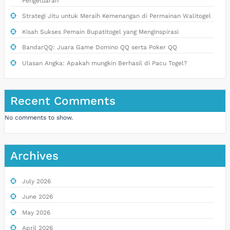
Pengeluaran
Strategi Jitu untuk Meraih Kemenangan di Permainan Walitogel
Kisah Sukses Pemain Bupatitogel yang Menginspirasi
BandarQQ: Juara Game Domino QQ serta Poker QQ
Ulasan Angka: Apakah mungkin Berhasil di Pacu Togel?
Recent Comments
No comments to show.
Archives
July 2026
June 2026
May 2026
April 2026