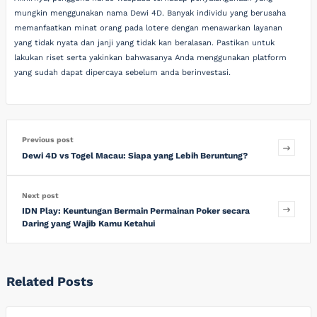
mungkin menggunakan nama Dewi 4D. Banyak individu yang berusaha
memanfaatkan minat orang pada lotere dengan menawarkan layanan
yang tidak nyata dan janji yang tidak kan beralasan. Pastikan untuk
lakukan riset serta yakinkan bahwasanya Anda menggunakan platform
yang sudah dapat dipercaya sebelum anda berinvestasi.
Previous post
Dewi 4D vs Togel Macau: Siapa yang Lebih Beruntung?
Next post
IDN Play: Keuntungan Bermain Permainan Poker secara
Daring yang Wajib Kamu Ketahui
Related Posts