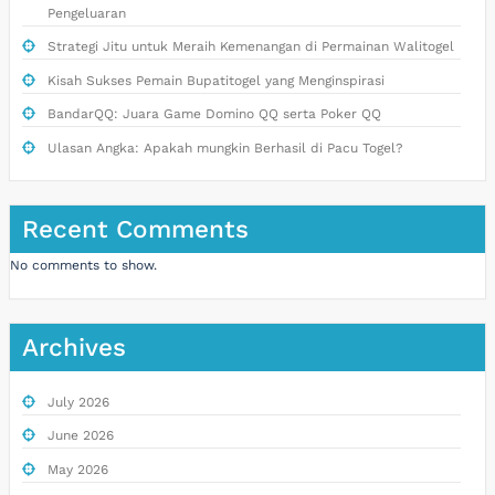
Pengeluaran
Strategi Jitu untuk Meraih Kemenangan di Permainan Walitogel
Kisah Sukses Pemain Bupatitogel yang Menginspirasi
BandarQQ: Juara Game Domino QQ serta Poker QQ
Ulasan Angka: Apakah mungkin Berhasil di Pacu Togel?
Recent Comments
No comments to show.
Archives
July 2026
June 2026
May 2026