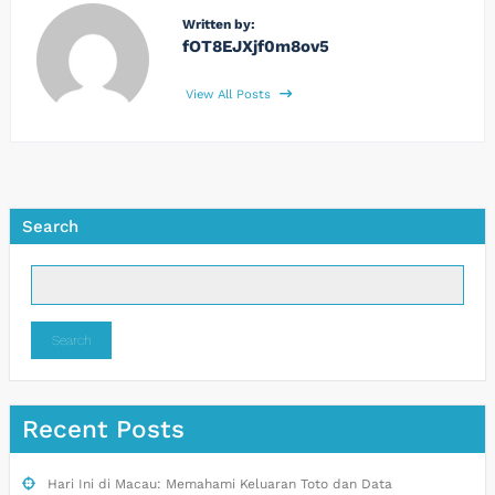
Written by:
fOT8EJXjf0m8ov5
View All Posts
Search
Search
Recent Posts
Hari Ini di Macau: Memahami Keluaran Toto dan Data