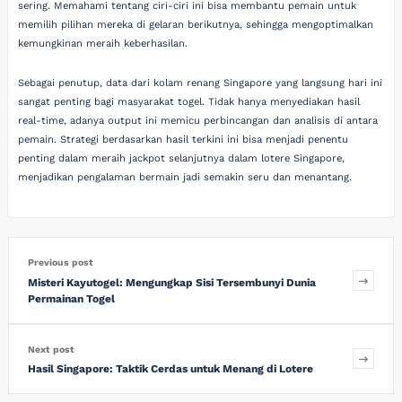
sering. Memahami tentang ciri-ciri ini bisa membantu pemain untuk
memilih pilihan mereka di gelaran berikutnya, sehingga mengoptimalkan
kemungkinan meraih keberhasilan.
Sebagai penutup, data dari kolam renang Singapore yang langsung hari ini
sangat penting bagi masyarakat togel. Tidak hanya menyediakan hasil
real-time, adanya output ini memicu perbincangan dan analisis di antara
pemain. Strategi berdasarkan hasil terkini ini bisa menjadi penentu
penting dalam meraih jackpot selanjutnya dalam lotere Singapore,
menjadikan pengalaman bermain jadi semakin seru dan menantang.
Previous post
Misteri Kayutogel: Mengungkap Sisi Tersembunyi Dunia
Permainan Togel
Next post
Hasil Singapore: Taktik Cerdas untuk Menang di Lotere