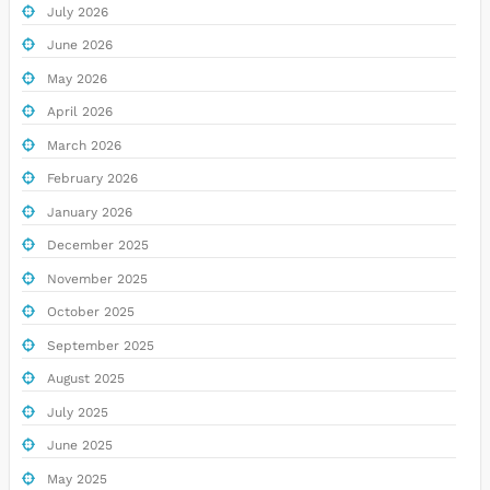
July 2026
June 2026
May 2026
April 2026
March 2026
February 2026
January 2026
December 2025
November 2025
October 2025
September 2025
August 2025
July 2025
June 2025
May 2025