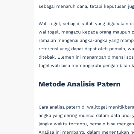
sebagai menaruh dana, tetapi keputusan jug
Wali togel, sebagai istilah yang digunakan
walitogel, mengacu kepada orang maupun p
ramalan mengenai angka-angka yang mampu 
referensi yang dapat dapat oleh pemain, wa
ditebak. Elemen ini menambah dimensi sosi
togel wali bisa memengaruhi pengambilan k
Metode Analisis Patern
Cara analisa patern di walitogel menitikber
angka yang sering muncul dalam data undi 
jangka waktu tertentu, pemain bisa mengana
Analisa ini membantu dalam menentukan n