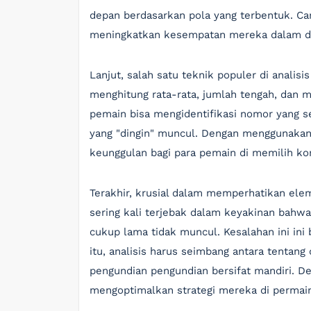
depan berdasarkan pola yang terbentuk. Car
meningkatkan kesempatan mereka dalam d
Lanjut, salah satu teknik populer di analisi
menghitung rata-rata, jumlah tengah, dan m
pemain bisa mengidentifikasi nomor yang s
yang "dingin" muncul. Dengan menggunakan 
keunggulan bagi para pemain di memilih kom
Terakhir, krusial dalam memperhatikan elem
sering kali terjebak dalam keyakinan bahw
cukup lama tidak muncul. Kesalahan ini in
itu, analisis harus seimbang antara tentan
pengundian pengundian bersifat mandiri. D
mengoptimalkan strategi mereka di permai