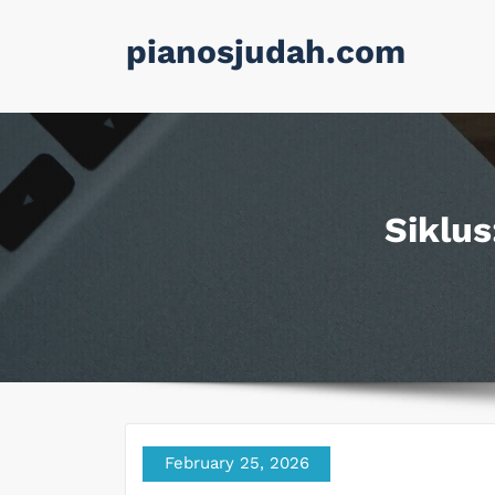
Skip
pianosjudah.com
to
content
Siklus
February 25, 2026