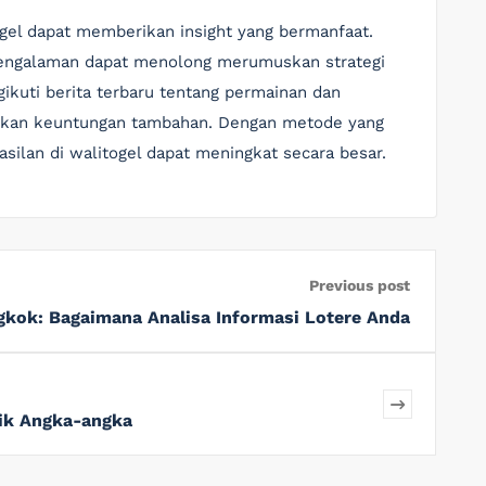
ogel dapat memberikan insight yang bermanfaat.
pengalaman dapat menolong merumuskan strategi
gikuti berita terbaru tentang permainan dan
ikan keuntungan tambahan. Dengan metode yang
ilan di walitogel dapat meningkat secara besar.
Previous post
gkok: Bagaimana Analisa Informasi Lotere Anda
lik Angka-angka