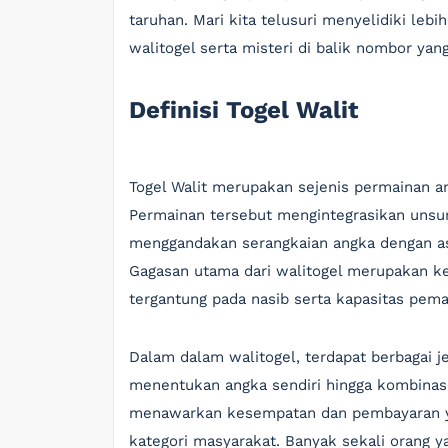
taruhan. Mari kita telusuri menyelidiki le
walitogel serta misteri di balik nombor yang
Definisi Togel Walit
Togel Walit merupakan sejenis permainan an
Permainan tersebut mengintegrasikan unsur
menggandakan serangkaian angka dengan asp
Gagasan utama dari walitogel merupakan ket
tergantung pada nasib serta kapasitas pema
Dalam dalam walitogel, terdapat berbagai jen
menentukan angka sendiri hingga kombinasi
menawarkan kesempatan dan pembayaran yan
kategori masyarakat. Banyak sekali orang yan