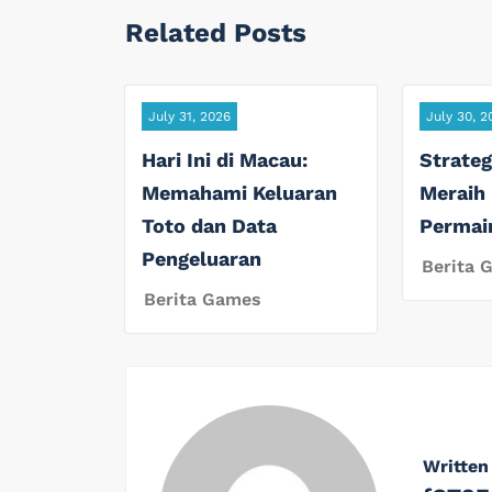
Related Posts
July 31, 2026
July 30, 2
Hari Ini di Macau:
Strateg
Memahami Keluaran
Meraih
Toto dan Data
Permai
Pengeluaran
Berita 
Berita Games
Written