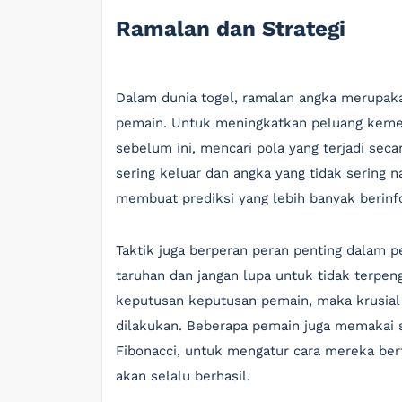
Ramalan dan Strategi
Dalam dunia togel, ramalan angka merupaka
pemain. Untuk meningkatkan peluang keme
sebelum ini, mencari pola yang terjadi sec
sering keluar dan angka yang tidak sering
membuat prediksi yang lebih banyak berinf
Taktik juga berperan peran penting dalam 
taruhan dan jangan lupa untuk tidak terpe
keputusan keputusan pemain, maka krusial 
dilakukan. Beberapa pemain juga memakai si
Fibonacci, untuk mengatur cara mereka ber
akan selalu berhasil.