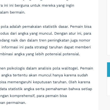
a ini ini berguna untuk mereka yang ingin
alam bermain.
s pola adalah pemakaian statistik dasar. Pemain bisa
odus dari angka yang muncul. Dengan atur ini, para
edang naik dan dalam tren peningkatan juga nomor
informasi ini pada strategi taruhan dapat memberi
binasi angka yang lebih potensial potensial.
en psikologis dalam analisis pola walitogel. Pemain
a angka tertentu akan muncul hanya karena sudah
i bisa memengaruhi keputusan taruhan. Oleh karena
g data statistik angka serta pemahaman bahwa setiap
engan komprehensif, para pemain bisa
nan permainan.