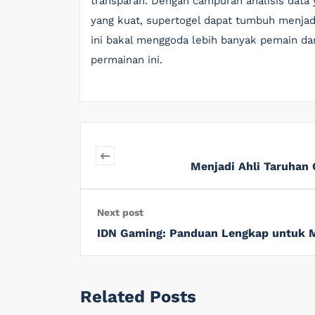
transparan. Dengan campuran analisis data 
yang kuat, supertogel dapat tumbuh menjadi 
ini bakal menggoda lebih banyak pemain da
permainan ini.
Menjadi Ahli Taruhan 
Next post
IDN Gaming: Panduan Lengkap untuk 
Related Posts