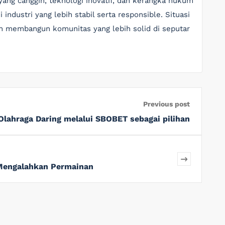
yang canggih, teknologi inovatif, dan kerangka hukum
industri yang lebih stabil serta responsible. Situasi
n membangun komunitas yang lebih solid di seputar
Previous post
Olahraga Daring melalui SBOBET sebagai pilihan
Mengalahkan Permainan