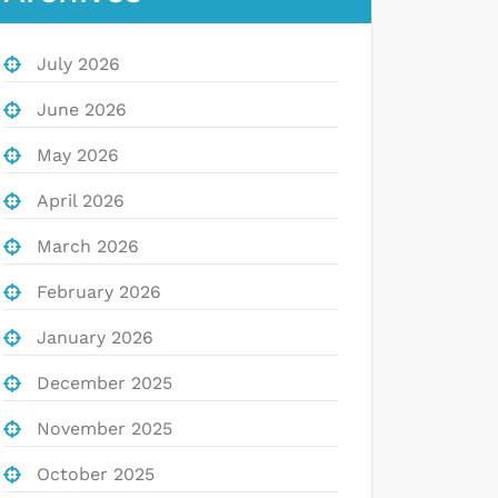
July 2026
June 2026
May 2026
April 2026
March 2026
February 2026
January 2026
December 2025
November 2025
October 2025