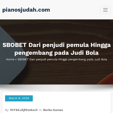
Skip
pianosjudah.com
to
content
SBOBET Dari penjudi pemula Hingga
pengembang pada Judi Bola
Home
»
SBOBET Dari penjudi pemula Hingga pengembang pada Judi Bola
March 8, 2026
By
fOT8EJXjf0m8ov5
In
Berita Games