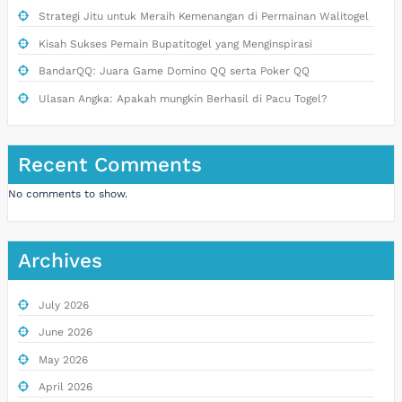
Strategi Jitu untuk Meraih Kemenangan di Permainan Walitogel
Kisah Sukses Pemain Bupatitogel yang Menginspirasi
BandarQQ: Juara Game Domino QQ serta Poker QQ
Ulasan Angka: Apakah mungkin Berhasil di Pacu Togel?
Recent Comments
No comments to show.
Archives
July 2026
June 2026
May 2026
April 2026