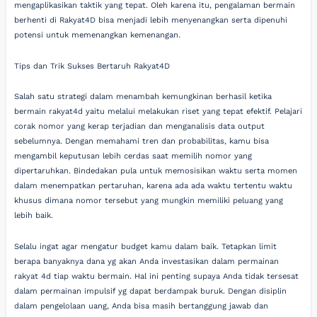
mengaplikasikan taktik yang tepat. Oleh karena itu, pengalaman bermain
berhenti di Rakyat4D bisa menjadi lebih menyenangkan serta dipenuhi
potensi untuk memenangkan kemenangan.
Tips dan Trik Sukses Bertaruh Rakyat4D
Salah satu strategi dalam menambah kemungkinan berhasil ketika
bermain rakyat4d yaitu melalui melakukan riset yang tepat efektif. Pelajari
corak nomor yang kerap terjadian dan menganalisis data output
sebelumnya. Dengan memahami tren dan probabilitas, kamu bisa
mengambil keputusan lebih cerdas saat memilih nomor yang
dipertaruhkan. Bindedakan pula untuk memosisikan waktu serta momen
dalam menempatkan pertaruhan, karena ada ada waktu tertentu waktu
khusus dimana nomor tersebut yang mungkin memiliki peluang yang
lebih baik.
Selalu ingat agar mengatur budget kamu dalam baik. Tetapkan limit
berapa banyaknya dana yg akan Anda investasikan dalam permainan
rakyat 4d tiap waktu bermain. Hal ini penting supaya Anda tidak tersesat
dalam permainan impulsif yg dapat berdampak buruk. Dengan disiplin
dalam pengelolaan uang, Anda bisa masih bertanggung jawab dan