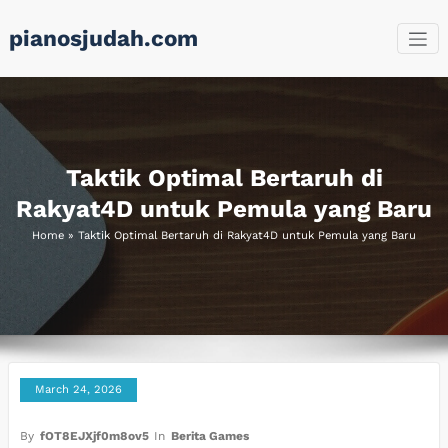
Skip
pianosjudah.com
to
content
Taktik Optimal Bertaruh di
Rakyat4D untuk Pemula yang Baru
Home
»
Taktik Optimal Bertaruh di Rakyat4D untuk Pemula yang Baru
March 24, 2026
By
fOT8EJXjf0m8ov5
In
Berita Games