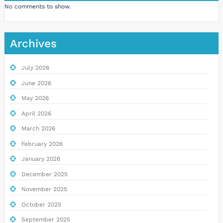
No comments to show.
Archives
July 2026
June 2026
May 2026
April 2026
March 2026
February 2026
January 2026
December 2025
November 2025
October 2025
September 2025