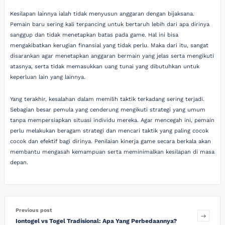
Kesilapan lainnya ialah tidak menyusun anggaran dengan bijaksana.
Pemain baru sering kali terpancing untuk bertaruh lebih dari apa dirinya
sanggup dan tidak menetapkan batas pada game. Hal ini bisa
mengakibatkan kerugian finansial yang tidak perlu. Maka dari itu, sangat
disarankan agar menetapkan anggaran bermain yang jelas serta mengikuti
atasnya, serta tidak memasukkan uang tunai yang dibutuhkan untuk
keperluan lain yang lainnya.
Yang terakhir, kesalahan dalam memilih taktik terkadang sering terjadi.
Sebagian besar pemula yang cenderung mengikuti strategi yang umum
tanpa mempersiapkan situasi individu mereka. Agar mencegah ini, pemain
perlu melakukan beragam strategi dan mencari taktik yang paling cocok
cocok dan efektif bagi dirinya. Penilaian kinerja game secara berkala akan
membantu mengasah kemampuan serta meminimalkan kesilapan di masa
depan.
Previous post
Iontogel vs Togel Tradisional: Apa Yang Perbedaannya?