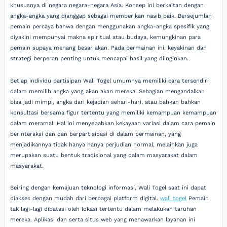
khususnya di negara negara-negara Asia. Konsep ini berkaitan dengan
angka-angka yang dianggap sebagai memberikan nasib baik. Bersejumlah
pemain percaya bahwa dengan menggunakan angka-angka spesifik yang
diyakini mempunyai makna spiritual atau budaya, kemungkinan para
pemain supaya menang besar akan. Pada permainan ini, keyakinan dan
strategi berperan penting untuk mencapai hasil yang diinginkan.
Setiap individu partisipan Wali Togel umumnya memiliki cara tersendiri
dalam memilih angka yang akan akan mereka. Sebagian mengandalkan
bisa jadi mimpi, angka dari kejadian sehari-hari, atau bahkan bahkan
konsultasi bersama figur tertentu yang memiliki kemampuan kemampuan
dalam meramal. Hal ini menyebabkan kekayaan variasi dalam cara pemain
berinteraksi dan dan berpartisipasi di dalam permainan, yang
menjadikannya tidak hanya hanya perjudian normal, melainkan juga
merupakan suatu bentuk tradisional yang dalam masyarakat dalam
masyarakat.
Seiring dengan kemajuan teknologi informasi, Wali Togel saat ini dapat
diakses dengan mudah dari berbagai platform digital.
wali togel
Pemain
tak lagi-lagi dibatasi oleh lokasi tertentu dalam melakukan taruhan
mereka. Aplikasi dan serta situs web yang menawarkan layanan ini