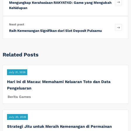
Mengungkap Kerahasiaan RAKYAT4D: Game yang Mengubah
Kehidupan
Next post
Raih Kemenangan Signifikan dari Slot Deposit Pulsamu
Related Posts
July 31, 2026
Hari Ini di Macau: Memahami Keluaran Toto dan Data
Pengeluaran
Berita Games
July 30, 2026
Strategi Jitu untuk Meraih Kemenangan di Permainan