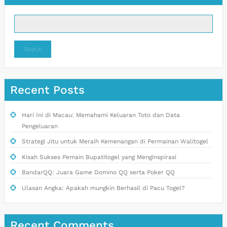
Search
Recent Posts
Hari Ini di Macau: Memahami Keluaran Toto dan Data
Pengeluaran
Strategi Jitu untuk Meraih Kemenangan di Permainan Walitogel
Kisah Sukses Pemain Bupatitogel yang Menginspirasi
BandarQQ: Juara Game Domino QQ serta Poker QQ
Ulasan Angka: Apakah mungkin Berhasil di Pacu Togel?
Recent Comments