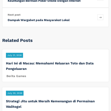
Keuntungan Bermain Poker Online Dengan Internet
Next post
Dampak Wargabet pada Masyarakat Lokal
Related Posts
July 31, 2026
Hari Ini di Macau: Memahami Keluaran Toto dan Data
Pengeluaran
Berita Games
July 30, 2026
Strategi Jitu untuk Meraih Kemenangan di Permainan
Walitogel