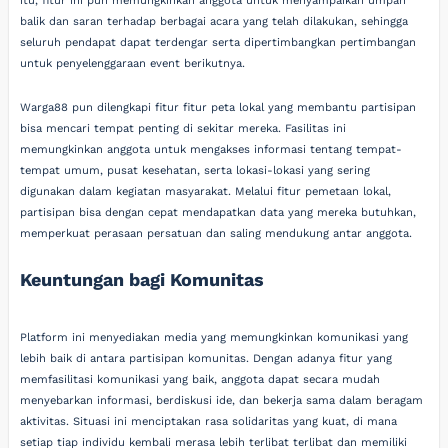
itu, fitur ini pun memungkinkan anggota untuk menyampaikan umpan
balik dan saran terhadap berbagai acara yang telah dilakukan, sehingga
seluruh pendapat dapat terdengar serta dipertimbangkan pertimbangan
untuk penyelenggaraan event berikutnya.
Warga88 pun dilengkapi fitur fitur peta lokal yang membantu partisipan
bisa mencari tempat penting di sekitar mereka. Fasilitas ini
memungkinkan anggota untuk mengakses informasi tentang tempat-
tempat umum, pusat kesehatan, serta lokasi-lokasi yang sering
digunakan dalam kegiatan masyarakat. Melalui fitur pemetaan lokal,
partisipan bisa dengan cepat mendapatkan data yang mereka butuhkan,
memperkuat perasaan persatuan dan saling mendukung antar anggota.
Keuntungan bagi Komunitas
Platform ini menyediakan media yang memungkinkan komunikasi yang
lebih baik di antara partisipan komunitas. Dengan adanya fitur yang
memfasilitasi komunikasi yang baik, anggota dapat secara mudah
menyebarkan informasi, berdiskusi ide, dan bekerja sama dalam beragam
aktivitas. Situasi ini menciptakan rasa solidaritas yang kuat, di mana
setiap tiap individu kembali merasa lebih terlibat terlibat dan memiliki