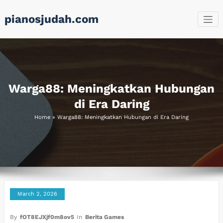
Skip
pianosjudah.com
to
content
Warga88: Meningkatkan Hubungan
di Era Daring
Home
»
Warga88: Meningkatkan Hubungan di Era Daring
March 2, 2026
By
fOT8EJXjf0m8ov5
In
Berita Games