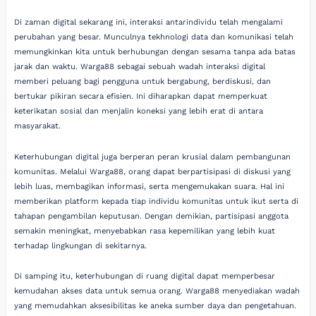
Di zaman digital sekarang ini, interaksi antarindividu telah mengalami
perubahan yang besar. Munculnya tekhnologi data dan komunikasi telah
memungkinkan kita untuk berhubungan dengan sesama tanpa ada batas
jarak dan waktu. Warga88 sebagai sebuah wadah interaksi digital
memberi peluang bagi pengguna untuk bergabung, berdiskusi, dan
bertukar pikiran secara efisien. Ini diharapkan dapat memperkuat
keterikatan sosial dan menjalin koneksi yang lebih erat di antara
masyarakat.
Keterhubungan digital juga berperan peran krusial dalam pembangunan
komunitas. Melalui Warga88, orang dapat berpartisipasi di diskusi yang
lebih luas, membagikan informasi, serta mengemukakan suara. Hal ini
memberikan platform kepada tiap individu komunitas untuk ikut serta di
tahapan pengambilan keputusan. Dengan demikian, partisipasi anggota
semakin meningkat, menyebabkan rasa kepemilikan yang lebih kuat
terhadap lingkungan di sekitarnya.
Di samping itu, keterhubungan di ruang digital dapat memperbesar
kemudahan akses data untuk semua orang. Warga88 menyediakan wadah
yang memudahkan aksesibilitas ke aneka sumber daya dan pengetahuan.