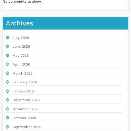
No comments to show.
Archives
July 2026
June 2026
May 2026
April 2026
March 2026
February 2026
January 2026
December 2025
November 2025
October 2025
September 2025