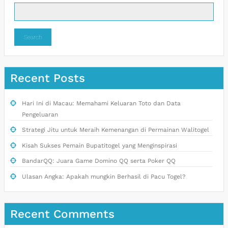
Search
Recent Posts
Hari Ini di Macau: Memahami Keluaran Toto dan Data
Pengeluaran
Strategi Jitu untuk Meraih Kemenangan di Permainan Walitogel
Kisah Sukses Pemain Bupatitogel yang Menginspirasi
BandarQQ: Juara Game Domino QQ serta Poker QQ
Ulasan Angka: Apakah mungkin Berhasil di Pacu Togel?
Recent Comments