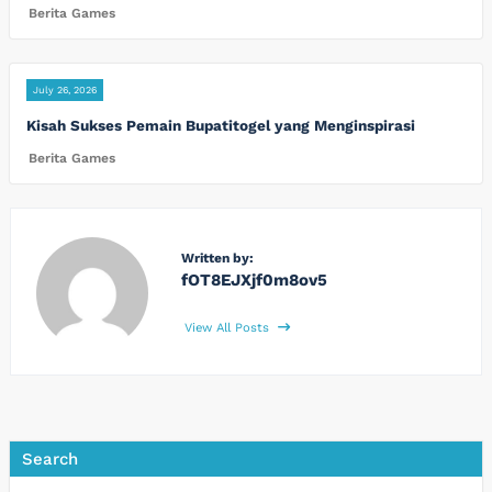
Berita Games
July 26, 2026
Kisah Sukses Pemain Bupatitogel yang Menginspirasi
Berita Games
Written by:
fOT8EJXjf0m8ov5
View All Posts
Search