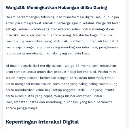
Warga88: Meningkatkan Hubungan di Era Daring
Dalam perkembangan teknologi dan transformasi digitalisasi, hubungan
antar para masyarakat semakin berharga agar diketahui. Warga 88 hadir
sebagai sebuah wadah yang menawarkan solusi untuk meningkatkan
interaksi serta kerjasama di antara orang. Melalui berbagai fitur dari
mendukung komunikasi yang lebih baik, platform ini menjadi tempat di
mana saja orang-orang bisa saling membagikan informasi, pengalaman
hidup, serta membangun koneksi yang semakin kuat.
Di dalam segaris dari era digitalisasi, Warga 88 memahami kebutuhan
akan tempat untuk aman dan produktif bagi berinteraksi. Platform ini
bukan hanya sekadar berkenaan dengan pertukaran informasi, tetapi
serta mengenai menciptakan komunitas yang saling saling mendukung
serta memberikan value bagi setiap anggota. Melalui ide yang intuitif
serta aksesibilitas yang cepat, Warga 88 berkomitmen untuk
menjembatani batas dan membangun koneksi yang lebih bermakna
antara penggunanya.
Kepentingan Interaksi Digital