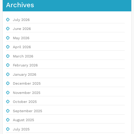
Archives
July 2026
June 2026
May 2026
April 2026
March 2026
February 2026
January 2026
December 2025
November 2025
October 2025
September 2025
August 2025
July 2025