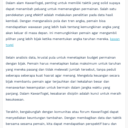
Dalam alam KawanTogel, penting untuk memiliki taktik yang solid supaya
dapat menambah peluang untuk memenangkan permainan. Salah satu
pendekatan yang efektif adalah melakukan penelitian pada data hasil
kembali. Dengan menganalisis pola dan tren angka, pemain bisa
mendapatkan wawasan yang lebih baik tentang kemungkinan angka yang
akan keluar di masa depan. Ini memungkinkan pemain agar mengambil
pilihan yang lebih bijak ketika menentukan angka taruhan mereka.
kawan
togel
Selain analisis data, krusial pula untuk menetapkan budget permainan
dengan bijak. Pemain harus menetapkan batas maksimum untuk taruhan
yang mereka pasang dan tidak melewati jumlah tersebut, tanpa peduli
seberapa seberapa kuat hasrat agar menang. Mengelola keuangan secara
bijak membantu pemain agar terjauhkan dari kekalahan besar dan
menawarkan kesempatan untuk bermain dalam jangka waktu yang
panjang. Dalam KawanTogel, kesabaran disiplin adalah kunci untuk meraih
kesuksesan.
Terakhir, bergabunglah dengan komunitas atau forum KawanTogel dapat
menyediakan keuntungan tambahan. Dengan membagikan data dan taktik
bersama sesama pemain, kita dapat mendapatkan perspektif baru dan