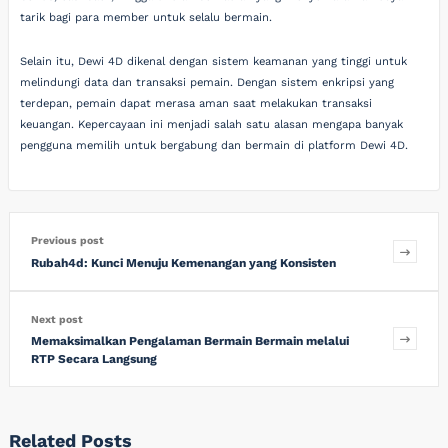
tarik bagi para member untuk selalu bermain.
Selain itu, Dewi 4D dikenal dengan sistem keamanan yang tinggi untuk
melindungi data dan transaksi pemain. Dengan sistem enkripsi yang
terdepan, pemain dapat merasa aman saat melakukan transaksi
keuangan. Kepercayaan ini menjadi salah satu alasan mengapa banyak
pengguna memilih untuk bergabung dan bermain di platform Dewi 4D.
Previous post
Rubah4d: Kunci Menuju Kemenangan yang Konsisten
Next post
Memaksimalkan Pengalaman Bermain Bermain melalui
RTP Secara Langsung
Related Posts