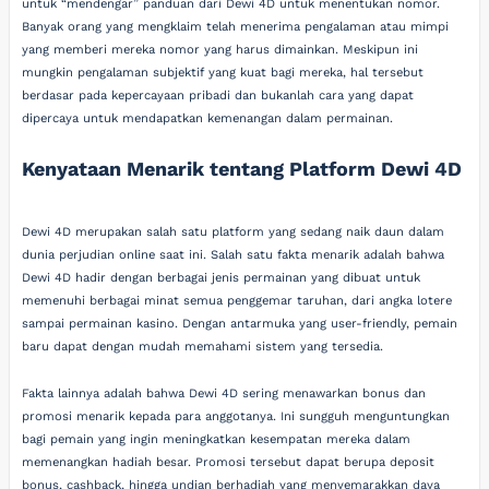
untuk “mendengar” panduan dari Dewi 4D untuk menentukan nomor.
Banyak orang yang mengklaim telah menerima pengalaman atau mimpi
yang memberi mereka nomor yang harus dimainkan. Meskipun ini
mungkin pengalaman subjektif yang kuat bagi mereka, hal tersebut
berdasar pada kepercayaan pribadi dan bukanlah cara yang dapat
dipercaya untuk mendapatkan kemenangan dalam permainan.
Kenyataan Menarik tentang Platform Dewi 4D
Dewi 4D merupakan salah satu platform yang sedang naik daun dalam
dunia perjudian online saat ini. Salah satu fakta menarik adalah bahwa
Dewi 4D hadir dengan berbagai jenis permainan yang dibuat untuk
memenuhi berbagai minat semua penggemar taruhan, dari angka lotere
sampai permainan kasino. Dengan antarmuka yang user-friendly, pemain
baru dapat dengan mudah memahami sistem yang tersedia.
Fakta lainnya adalah bahwa Dewi 4D sering menawarkan bonus dan
promosi menarik kepada para anggotanya. Ini sungguh menguntungkan
bagi pemain yang ingin meningkatkan kesempatan mereka dalam
memenangkan hadiah besar. Promosi tersebut dapat berupa deposit
bonus, cashback, hingga undian berhadiah yang menyemarakkan daya