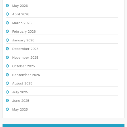
May 2026
April 2026
March 2026
February 2026
January 2026
December 2025
November 2025
October 2025
September 2025
August 2025
July 2025
June 2025
May 2025