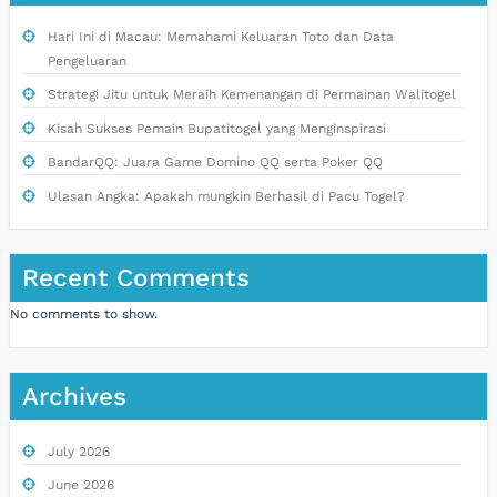
Hari Ini di Macau: Memahami Keluaran Toto dan Data
Pengeluaran
Strategi Jitu untuk Meraih Kemenangan di Permainan Walitogel
Kisah Sukses Pemain Bupatitogel yang Menginspirasi
BandarQQ: Juara Game Domino QQ serta Poker QQ
Ulasan Angka: Apakah mungkin Berhasil di Pacu Togel?
Recent Comments
No comments to show.
Archives
July 2026
June 2026