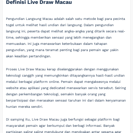
Definisi Live Draw Macau
Pengundian Langsung Macau adalah salah satu metode bagi para pecinta
togel untuk melihat hasil undian dari langsung. Dalam pengundian
langsung ini, peserta dapat melihat angka-angka yang ditarik secara real-
time, sehingga memberikan sensasi yang lebih menegangkan dan
memuaskan. Ini juga menawarkan keterbukaan dalam tahapan
pengundian, yang mana teramat penting bagi para pemain agar yakin
akan keadilan pertandingan.
Proses Live Draw Macau kerap diselenggarakan dengan menggunakan
teknologi canggih yang memungkinkan ditayangkannya hasil-hasil undian
melalui berbagai platform online. Pemain dapat mengaksesnya melalui
website atau aplikasi yang dedicated menawarkan servis tersebut. Seiring
dengan perkembangan teknologi, semakin banyak orang yang
berpartisipasi dan merasakan sensasi taruhan ini dari dalam kenyamanan
hunian mereka sendiri.
Di samping itu, Live Draw Macau juga berfungsi sebagai platform bagi
masyarakat pemain agar berkumpul dan berbagi informasi. Banyak
partisipan saling saling mendukung dan mendoakan antar sesama agar