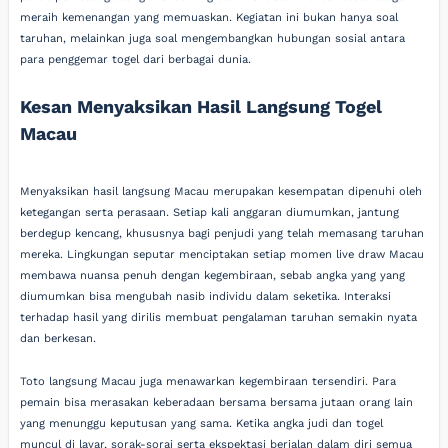
meraih kemenangan yang memuaskan. Kegiatan ini bukan hanya soal
taruhan, melainkan juga soal mengembangkan hubungan sosial antara
para penggemar togel dari berbagai dunia.
Kesan Menyaksikan Hasil Langsung Togel
Macau
Menyaksikan hasil langsung Macau merupakan kesempatan dipenuhi oleh
ketegangan serta perasaan. Setiap kali anggaran diumumkan, jantung
berdegup kencang, khususnya bagi penjudi yang telah memasang taruhan
mereka. Lingkungan seputar menciptakan setiap momen live draw Macau
membawa nuansa penuh dengan kegembiraan, sebab angka yang yang
diumumkan bisa mengubah nasib individu dalam seketika. Interaksi
terhadap hasil yang dirilis membuat pengalaman taruhan semakin nyata
dan berkesan.
Toto langsung Macau juga menawarkan kegembiraan tersendiri. Para
pemain bisa merasakan keberadaan bersama bersama jutaan orang lain
yang menunggu keputusan yang sama. Ketika angka judi dan togel
muncul di layar, sorak-sorai serta ekspektasi berjalan dalam diri semua