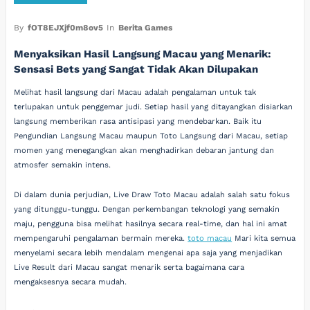
By
fOT8EJXjf0m8ov5
In
Berita Games
Menyaksikan Hasil Langsung Macau yang Menarik:
Sensasi Bets yang Sangat Tidak Akan Dilupakan
Melihat hasil langsung dari Macau adalah pengalaman untuk tak
terlupakan untuk penggemar judi. Setiap hasil yang ditayangkan disiarkan
langsung memberikan rasa antisipasi yang mendebarkan. Baik itu
Pengundian Langsung Macau maupun Toto Langsung dari Macau, setiap
momen yang menegangkan akan menghadirkan debaran jantung dan
atmosfer semakin intens.
Di dalam dunia perjudian, Live Draw Toto Macau adalah salah satu fokus
yang ditunggu-tunggu. Dengan perkembangan teknologi yang semakin
maju, pengguna bisa melihat hasilnya secara real-time, dan hal ini amat
mempengaruhi pengalaman bermain mereka.
toto macau
Mari kita semua
menyelami secara lebih mendalam mengenai apa saja yang menjadikan
Live Result dari Macau sangat menarik serta bagaimana cara
mengaksesnya secara mudah.