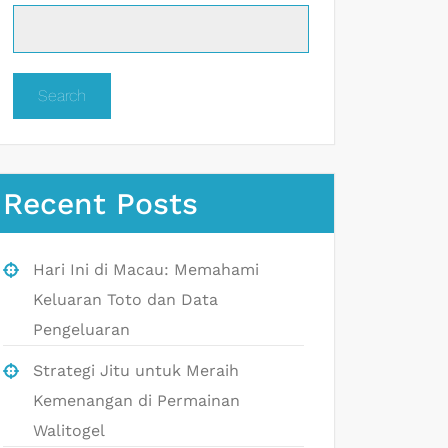
Search
Recent Posts
Hari Ini di Macau: Memahami
Keluaran Toto dan Data
Pengeluaran
Strategi Jitu untuk Meraih
Kemenangan di Permainan
Walitogel