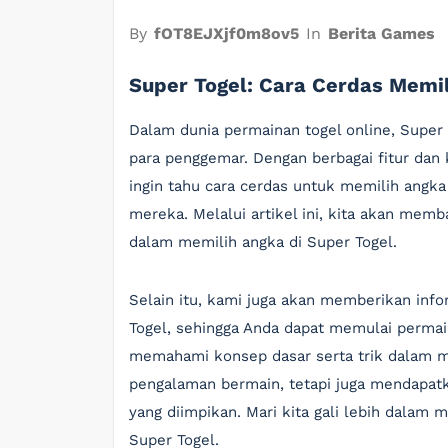
By
fOT8EJXjf0m8ov5
In
Berita Games
Super Togel: Cara Cerdas Memil
Dalam dunia permainan togel online, Super 
para penggemar. Dengan berbagai fitur dan
ingin tahu cara cerdas untuk memilih ang
mereka. Melalui artikel ini, kita akan me
dalam memilih angka di Super Togel.
Selain itu, kami juga akan memberikan info
Togel, sehingga Anda dapat memulai perma
memahami konsep dasar serta trik dalam m
pengalaman bermain, tetapi juga mendapat
yang diimpikan. Mari kita gali lebih dalam
Super Togel.