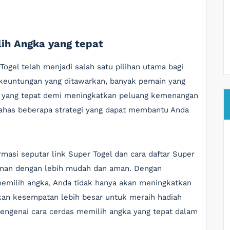
ih Angka yang tepat
Togel telah menjadi salah satu pilihan utama bagi
 keuntungan yang ditawarkan, banyak pemain yang
ka yang tepat demi meningkatkan peluang kemenangan
mbahas beberapa strategi yang dapat membantu Anda
rmasi seputar link Super Togel dan cara daftar Super
inan dengan lebih mudah dan aman. Dengan
emilih angka, Anda tidak hanya akan meningkatkan
kan kesempatan lebih besar untuk meraih hadiah
 mengenai cara cerdas memilih angka yang tepat dalam