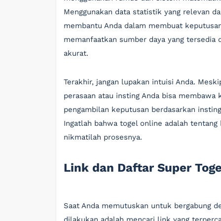
Menggunakan data statistik yang relevan dan
membantu Anda dalam membuat keputusan y
memanfaatkan sumber daya yang tersedia di
akurat.
Terakhir, jangan lupakan intuisi Anda. Mes
perasaan atau insting Anda bisa membawa k
pengambilan keputusan berdasarkan instin
Ingatlah bahwa togel online adalah tentang
nikmatilah prosesnya.
Link dan Daftar Super Toge
Saat Anda memutuskan untuk bergabung den
dilakukan adalah mencari link yang terperc