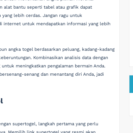
 alat bantu seperti tabel atau grafik dapat
ang lebih cerdas. Jangan ragu untuk
 internet untuk mendapatkan informasi yang lebih
kipun angka togel berdasarkan peluang, kadang-kadang
eberuntungan. Kombinasikan analisis data dengan
g untuk meningkatkan pengalaman bermain Anda.
 bersenang-senang dan menantang diri Anda, jadi
l
gan supertogel, langkah pertama yang perlu
aya. Memilih link supertogel yang resmi akan