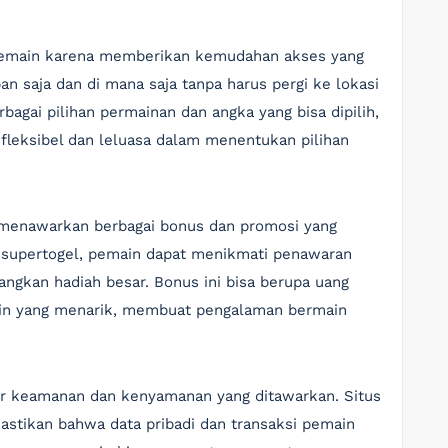
 pemain karena memberikan kemudahan akses yang
n saja dan di mana saja tanpa harus pergi ke lokasi
rbagai pilihan permainan dan angka yang bisa dipilih,
leksibel dan leluasa dalam menentukan pilihan
a menawarkan berbagai bonus dan promosi yang
i supertogel, pemain dapat menikmati penawaran
gkan hadiah besar. Bonus ini bisa berupa uang
lain yang menarik, membuat pengalaman bermain
itur keamanan dan kenyamanan yang ditawarkan. Situs
mastikan bahwa data pribadi dan transaksi pemain