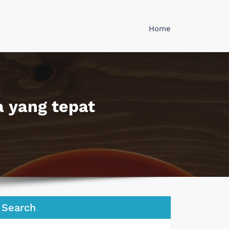
Home
a yang tepat
Search