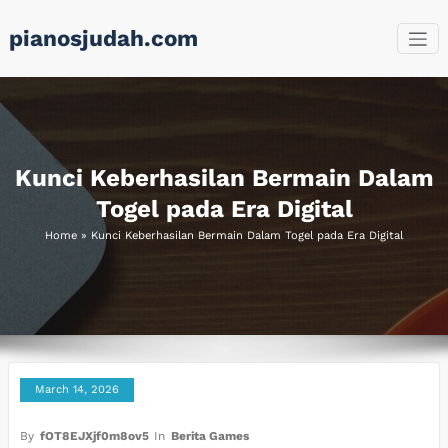
Skip
pianosjudah.com
to
content
Kunci Keberhasilan Bermain Dalam
Togel pada Era Digital
Home
»
Kunci Keberhasilan Bermain Dalam Togel pada Era Digital
March 14, 2026
By
fOT8EJXjf0m8ov5
In
Berita Games