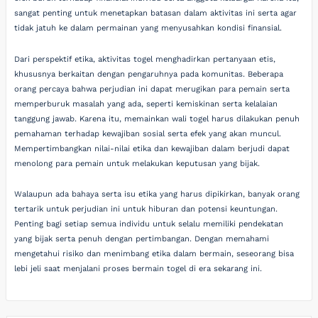
sangat penting untuk menetapkan batasan dalam aktivitas ini serta agar
tidak jatuh ke dalam permainan yang menyusahkan kondisi finansial.
Dari perspektif etika, aktivitas togel menghadirkan pertanyaan etis,
khususnya berkaitan dengan pengaruhnya pada komunitas. Beberapa
orang percaya bahwa perjudian ini dapat merugikan para pemain serta
memperburuk masalah yang ada, seperti kemiskinan serta kelalaian
tanggung jawab. Karena itu, memainkan wali togel harus dilakukan penuh
pemahaman terhadap kewajiban sosial serta efek yang akan muncul.
Mempertimbangkan nilai-nilai etika dan kewajiban dalam berjudi dapat
menolong para pemain untuk melakukan keputusan yang bijak.
Walaupun ada bahaya serta isu etika yang harus dipikirkan, banyak orang
tertarik untuk perjudian ini untuk hiburan dan potensi keuntungan.
Penting bagi setiap semua individu untuk selalu memiliki pendekatan
yang bijak serta penuh dengan pertimbangan. Dengan memahami
mengetahui risiko dan menimbang etika dalam bermain, seseorang bisa
lebi jeli saat menjalani proses bermain togel di era sekarang ini.