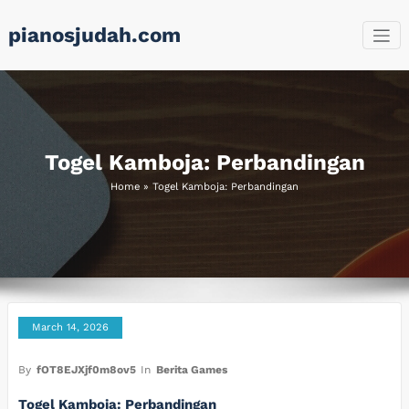
Skip
pianosjudah.com
to
content
Togel Kamboja: Perbandingan
Home
»
Togel Kamboja: Perbandingan
March 14, 2026
By
fOT8EJXjf0m8ov5
In
Berita Games
Togel Kamboja: Perbandingan