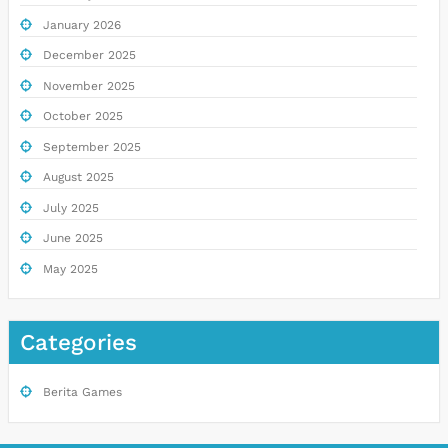
January 2026
December 2025
November 2025
October 2025
September 2025
August 2025
July 2025
June 2025
May 2025
Categories
Berita Games