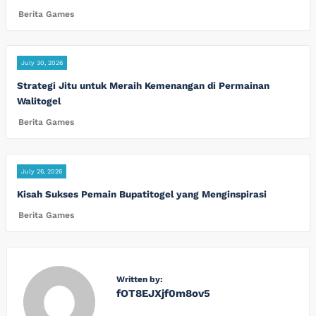
Berita Games
July 30, 2026
Strategi Jitu untuk Meraih Kemenangan di Permainan
Walitogel
Berita Games
July 26, 2026
Kisah Sukses Pemain Bupatitogel yang Menginspirasi
Berita Games
Written by:
fOT8EJXjf0m8ov5