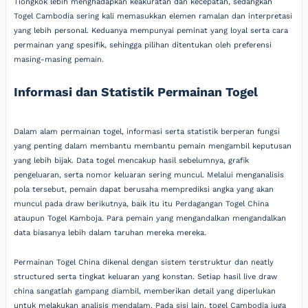
Tiongkok lebih menghadapkan keakuratan dan kecepatan, sedangkan
Togel Cambodia sering kali memasukkan elemen ramalan dan interpretasi
yang lebih personal. Keduanya mempunyai peminat yang loyal serta cara
permainan yang spesifik, sehingga pilihan ditentukan oleh preferensi
masing-masing pemain.
Informasi dan Statistik Permainan Togel
Dalam alam permainan togel, informasi serta statistik berperan fungsi
yang penting dalam membantu membantu pemain mengambil keputusan
yang lebih bijak. Data togel mencakup hasil sebelumnya, grafik
pengeluaran, serta nomor keluaran sering muncul. Melalui menganalisis
pola tersebut, pemain dapat berusaha memprediksi angka yang akan
muncul pada draw berikutnya, baik itu itu Perdagangan Togel China
ataupun Togel Kamboja. Para pemain yang mengandalkan mengandalkan
data biasanya lebih dalam taruhan mereka mereka.
Permainan Togel China dikenal dengan sistem terstruktur dan neatly
structured serta tingkat keluaran yang konstan. Setiap hasil live draw
china sangatlah gampang diambil, memberikan detail yang diperlukan
untuk melakukan analisis mendalam. Pada sisi lain, togel Cambodia juga