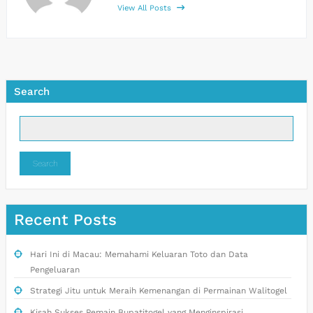
View All Posts
Search
Search
Recent Posts
Hari Ini di Macau: Memahami Keluaran Toto dan Data
Pengeluaran
Strategi Jitu untuk Meraih Kemenangan di Permainan Walitogel
Kisah Sukses Pemain Bupatitogel yang Menginspirasi