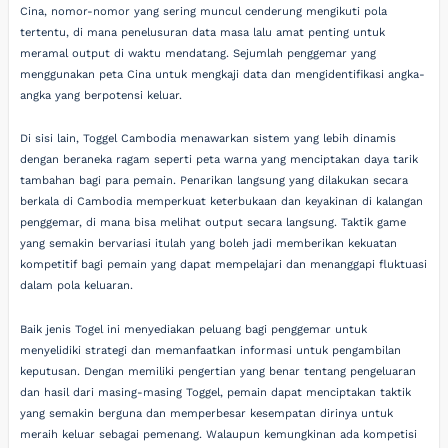
Cina, nomor-nomor yang sering muncul cenderung mengikuti pola
tertentu, di mana penelusuran data masa lalu amat penting untuk
meramal output di waktu mendatang. Sejumlah penggemar yang
menggunakan peta Cina untuk mengkaji data dan mengidentifikasi angka-
angka yang berpotensi keluar.
Di sisi lain, Toggel Cambodia menawarkan sistem yang lebih dinamis
dengan beraneka ragam seperti peta warna yang menciptakan daya tarik
tambahan bagi para pemain. Penarikan langsung yang dilakukan secara
berkala di Cambodia memperkuat keterbukaan dan keyakinan di kalangan
penggemar, di mana bisa melihat output secara langsung. Taktik game
yang semakin bervariasi itulah yang boleh jadi memberikan kekuatan
kompetitif bagi pemain yang dapat mempelajari dan menanggapi fluktuasi
dalam pola keluaran.
Baik jenis Togel ini menyediakan peluang bagi penggemar untuk
menyelidiki strategi dan memanfaatkan informasi untuk pengambilan
keputusan. Dengan memiliki pengertian yang benar tentang pengeluaran
dan hasil dari masing-masing Toggel, pemain dapat menciptakan taktik
yang semakin berguna dan memperbesar kesempatan dirinya untuk
meraih keluar sebagai pemenang. Walaupun kemungkinan ada kompetisi