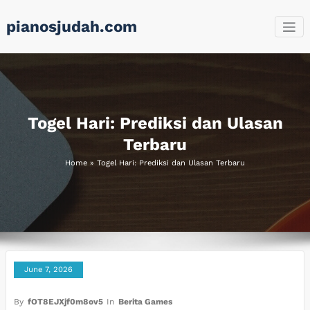
Skip
pianosjudah.com
to
content
Togel Hari: Prediksi dan Ulasan
Terbaru
Home
»
Togel Hari: Prediksi dan Ulasan Terbaru
June 7, 2026
By
fOT8EJXjf0m8ov5
In
Berita Games