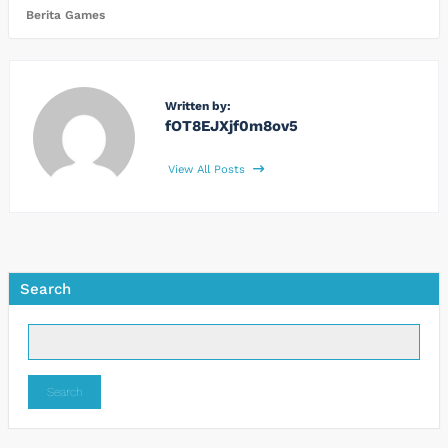
Berita Games
Written by:
fOT8EJXjf0m8ov5
View All Posts
Search
Search