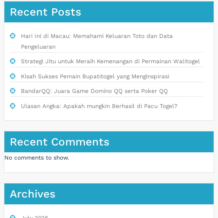
Recent Posts
Hari Ini di Macau: Memahami Keluaran Toto dan Data
Pengeluaran
Strategi Jitu untuk Meraih Kemenangan di Permainan Walitogel
Kisah Sukses Pemain Bupatitogel yang Menginspirasi
BandarQQ: Juara Game Domino QQ serta Poker QQ
Ulasan Angka: Apakah mungkin Berhasil di Pacu Togel?
Recent Comments
No comments to show.
Archives
July 2026